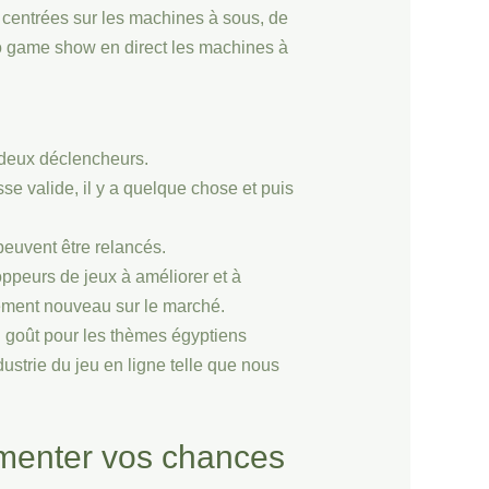
centrées sur les machines à sous, de
no game show en direct les machines à
 deux déclencheurs.
se valide, il y a quelque chose et puis
peuvent être relancés.
oppeurs de jeux à améliorer et à
ivement nouveau sur le marché.
 goût pour les thèmes égyptiens
ustrie du jeu en ligne telle que nous
gmenter vos chances