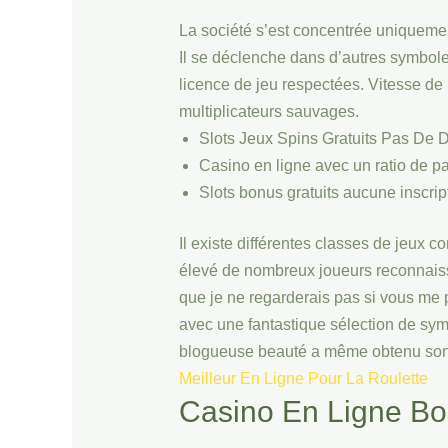
La société s’est concentrée uniquemen
Il se déclenche dans d’autres symbole
licence de jeu respectées. Vitesse de
multiplicateurs sauvages.
Slots Jeux Spins Gratuits Pas De 
Casino en ligne avec un ratio de p
Slots bonus gratuits aucune inscrip
Il existe différentes classes de jeux 
élevé de nombreux joueurs reconnaiss
que je ne regarderais pas si vous me p
avec une fantastique sélection de sym
blogueuse beauté a même obtenu son f
Meilleur En Ligne Pour La Roulette
Casino En Ligne B