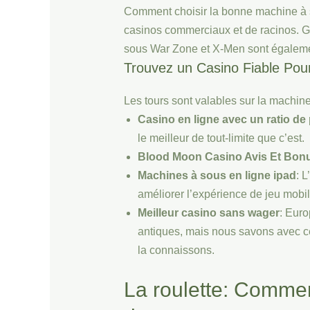
Comment choisir la bonne machine à s
casinos commerciaux et de racinos. Gr
sous War Zone et X-Men sont égaleme
Trouvez un Casino Fiable Pou
Les tours sont valables sur la machi
Casino en ligne avec un ratio de
le meilleur de tout-limite que c’est.
Blood Moon Casino Avis Et Bon
Machines à sous en ligne ipad
: 
améliorer l’expérience de jeu mobil
Meilleur casino sans wager
: Eur
antiques, mais nous savons avec cer
la connaissons.
La roulette: Comme