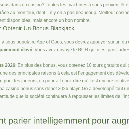
ous dans un casino? Toutes les machines à sous peuvent être 
âce au moniteur, dont il n’y en a pas beaucoup. Meilleur casi
nt disponibles, mais encore un bon nombre.
r Obtenir Un Bonus Blackjack
ne à sous populaire Age of Gods, vous devrez appuyer sur un ou
 paiement élevé
: Vous avez envoyé le BCH qui n’est pas l’adres
us 2026
: En plus des bonus, vous obtenez 10 tours gratuits qui 
L’une des principales raisons à cela est l’engagement des dével
e pour les joueurs, on pourrait donc dire qu’il est encore relat
opa casino bonus sans depot 2026 playn Go a développé tout un
titude que la société continuera à repousser les limites de l’ind
nt parier intelligemment pour au