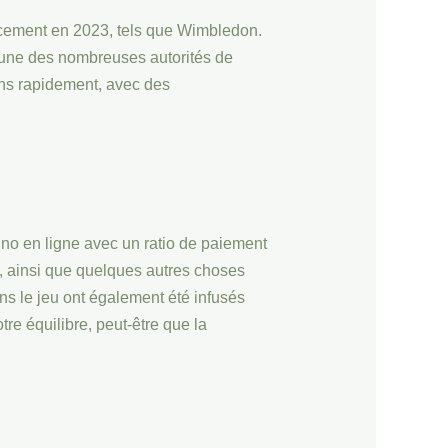
ancement en 2023, tels que Wimbledon.
l’une des nombreuses autorités de
ins rapidement, avec des
sino en ligne avec un ratio de paiement
, ainsi que quelques autres choses
ns le jeu ont également été infusés
e équilibre, peut-être que la