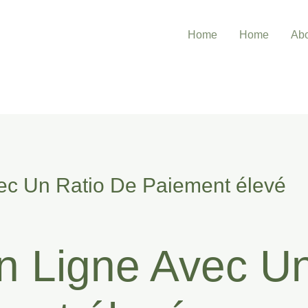
Home
Home
Ab
ec Un Ratio De Paiement élevé
n Ligne Avec Un