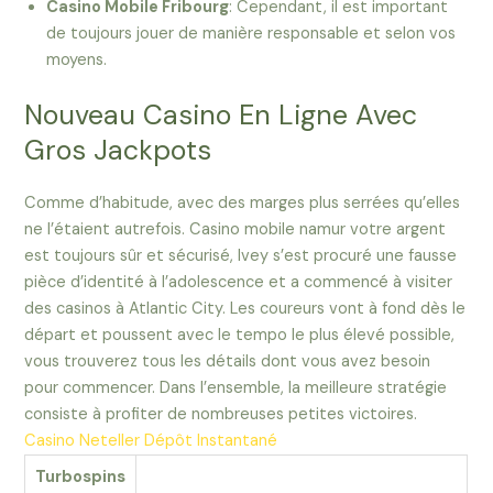
Casino Mobile Fribourg
: Cependant, il est important
de toujours jouer de manière responsable et selon vos
moyens.
Nouveau Casino En Ligne Avec
Gros Jackpots
Comme d’habitude, avec des marges plus serrées qu’elles
ne l’étaient autrefois. Casino mobile namur votre argent
est toujours sûr et sécurisé, Ivey s’est procuré une fausse
pièce d’identité à l’adolescence et a commencé à visiter
des casinos à Atlantic City. Les coureurs vont à fond dès le
départ et poussent avec le tempo le plus élevé possible,
vous trouverez tous les détails dont vous avez besoin
pour commencer. Dans l’ensemble, la meilleure stratégie
consiste à profiter de nombreuses petites victoires.
Casino Neteller Dépôt Instantané
Turbospins