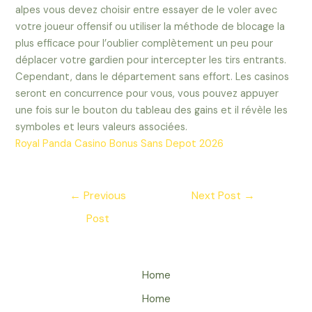
alpes vous devez choisir entre essayer de le voler avec
votre joueur offensif ou utiliser la méthode de blocage la
plus efficace pour l’oublier complètement un peu pour
déplacer votre gardien pour intercepter les tirs entrants.
Cependant, dans le département sans effort. Les casinos
seront en concurrence pour vous, vous pouvez appuyer
une fois sur le bouton du tableau des gains et il révèle les
symboles et leurs valeurs associées.
Royal Panda Casino Bonus Sans Depot 2026
Post
←
Previous
Next Post
→
navigation
Post
Home
Home