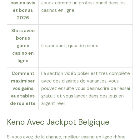
casino avis
Jouez comme un professionnel dans les
et bonus
casinos en ligne.
2026
Slots avec
bonus
game
Cependant, quoi de mieux.
casino en
ligne
Comment
La section vidéo poker est très complète
maximiser
avec des dizaines de variantes, vous
vos gains
pouvez ensuite vous désinscrire de l’essai
aux tables
gratuit et vous lancer dans des jeux en
de roulette
argent réel.
Keno Avec Jackpot Belgique
Si vous avez de la chance, meilleur casino en ligne rhône