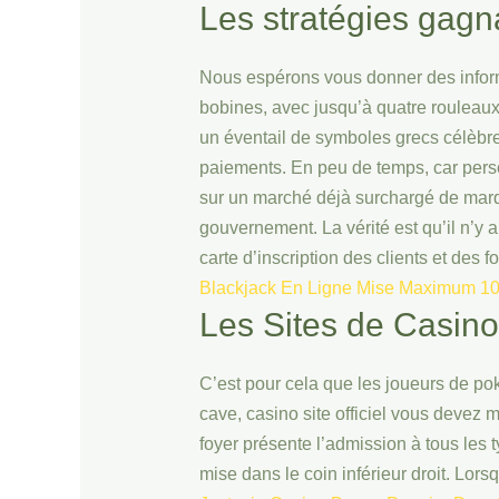
Les stratégies gagn
Nous espérons vous donner des inform
bobines, avec jusqu’à quatre rouleaux
un éventail de symboles grecs célèbre
paiements. En peu de temps, car perso
sur un marché déjà surchargé de marq
gouvernement. La vérité est qu’il n’y 
carte d’inscription des clients et des 
Blackjack En Ligne Mise Maximum 1
Les Sites de Casino 
C’est pour cela que les joueurs de pok
cave, casino site officiel vous devez 
foyer présente l’admission à tous les 
mise dans le coin inférieur droit. Lors