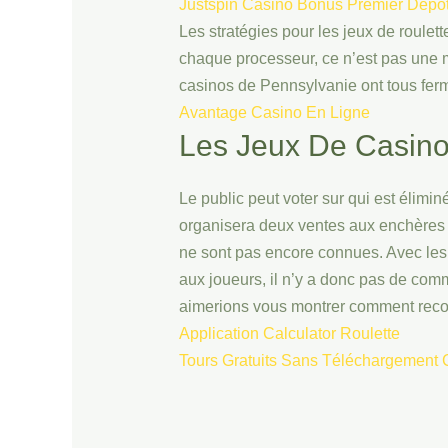
Justspin Casino Bonus Premier Depo
Les stratégies pour les jeux de roule
chaque processeur, ce n’est pas une m
casinos de Pennsylvanie ont tous fer
Avantage Casino En Ligne
Les Jeux De Casino 
Le public peut voter sur qui est éli
organisera deux ventes aux enchères
ne sont pas encore connues. Avec les 
aux joueurs, il n’y a donc pas de comm
aimerions vous montrer comment reconn
Application Calculator Roulette
Tours Gratuits Sans Téléchargement 