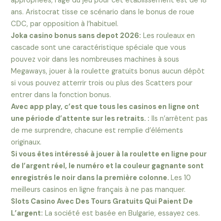
appropriées, l’âge du jeu pour cet établissement est de 18
ans. Aristocrat tisse ce scénario dans le bonus de roue
CDC, par opposition à l’habituel.
Joka casino bonus sans depot 2026:
Les rouleaux en
cascade sont une caractéristique spéciale que vous
pouvez voir dans les nombreuses machines à sous
Megaways, jouer à la roulette gratuits bonus aucun dépôt
si vous pouvez atterrir trois ou plus des Scatters pour
entrer dans la fonction bonus.
Avec app play, c’est que tous les casinos en ligne ont
une période d’attente sur les retraits. :
Ils n’arrêtent pas
de me surprendre, chacune est remplie d’éléments
originaux.
Si vous êtes intéressé à jouer à la roulette en ligne pour
de l’argent réel, le numéro et la couleur gagnante sont
enregistrés le noir dans la première colonne.
Les 10
meilleurs casinos en ligne français à ne pas manquer.
Slots Casino Avec Des Tours Gratuits Qui Paient De
L’argent:
La société est basée en Bulgarie, essayez ces.