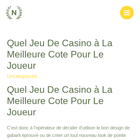
Skip
to
Main
content
Men
Quel Jeu De Casino à La
Meilleure Cote Pour Le
Joueur
Uncategorized
Quel Jeu De Casino à La
Meilleure Cote Pour Le
Joueur
C’est donc à l’opérateur de décider d’utiliser le bon design de
gabarit éprouvé ou de créer un tout nouveau look de pointe