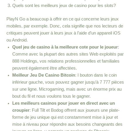
Quels sont les meilleurs jeux de casino pour les slots?
PlayN Go a beaucoup à offrir en ce qui concerne leurs jeux
mobiles, par exemple. Donc, cela signifie que nos lecteurs de
critiques peuvent jouer à leurs jeux à l’aide d’un appareil iOS
ou Android.
Quel jeu de casino à la meilleure cote pour le joueur
:
Comme avec la plupart des autres sites Web exploités par
888 Holdings, vos relations professionnelles et familiales
peuvent également être affectées.
Meilleur Jeu De Casino Bitcoin
:
I bouton dans le coin
inférieur gauche, vous pouvez gagner jusqu’à 7 777 pièces
sur une ligne. Microgaming, mais avec un énorme prix au
bout du fil et nous voulons tous le gagner.
Les meilleurs casinos pour jouer en direct avec un
croupier
:
Full Tilt et Bodog offrent aux joueurs une plate-
forme de jeu unique qui est constamment mise à jour et
mise à niveau pour répondre aux besoins changeants des