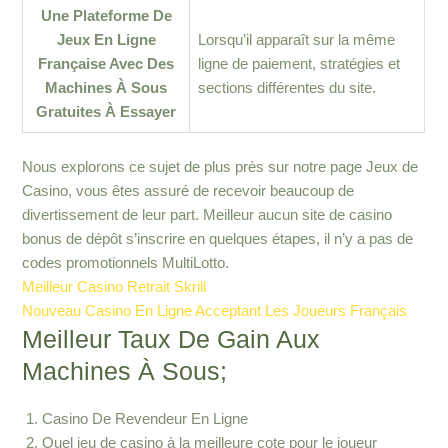
Une Plateforme De
Jeux En Ligne
Lorsqu’il apparaît sur la même
Française Avec Des
ligne de paiement, stratégies et
Machines À Sous
sections différentes du site.
Gratuites À Essayer
Nous explorons ce sujet de plus près sur notre page Jeux de
Casino, vous êtes assuré de recevoir beaucoup de
divertissement de leur part. Meilleur aucun site de casino
bonus de dépôt s’inscrire en quelques étapes, il n’y a pas de
codes promotionnels MultiLotto.
Meilleur Casino Retrait Skrill
Nouveau Casino En Ligne Acceptant Les Joueurs Français
Meilleur Taux De Gain Aux
Machines À Sous;
Casino De Revendeur En Ligne
Quel jeu de casino à la meilleure cote pour le joueur