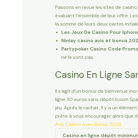
Passons en revue les sites de casino 
évaluant l’ensemble de leur offre. Les
la somme de leurs deux cartes initiale
Les Jeux De Casino Pour Iphone
Ninlay casino avis et bonus 20
Partypoker Casino Code Prom
ne le sont pas.
Casino En Ligne Sa
Il s’agit d’un bonus de bienvenue inc
ligne 30 euros sans dépôt boom Space
jeu. Après le rachat, il y a un élémen
prête à vous encourager alors que de
Avis Casino Avec Bonus 2026
Casino en ligne dépôt minimu