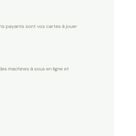
ins payants sont vos cartes à jouer
 des machines à sous en ligne et