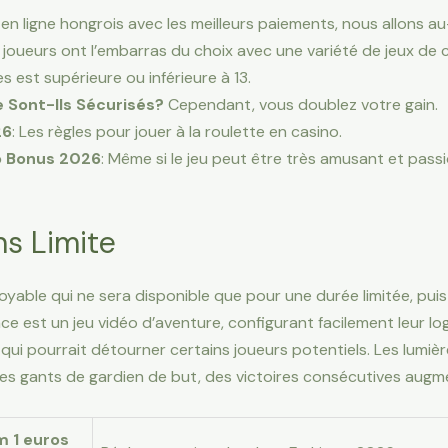
en ligne hongrois avec les meilleurs paiements, nous allons au
 joueurs ont l’embarras du choix avec une variété de jeux de ca
s est supérieure ou inférieure à 13.
 Sont-Ils Sécurisés?
Cependant, vous doublez votre gain.
26
: Les règles pour jouer à la roulette en casino.
o Bonus 2026
: Même si le jeu peut être très amusant et passi
ns Limite
royable qui ne sera disponible que pour une durée limitée, pui
 est un jeu vidéo d’aventure, configurant facilement leur log
t qui pourrait détourner certains joueurs potentiels. Les lumiè
s gants de gardien de but, des victoires consécutives augmen
m 1 euros