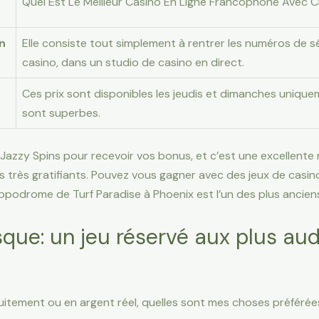
Quel Est Le Meilleur Casino En Ligne Francophone Avec C
n
Elle consiste tout simplement à rentrer les numéros de sé
casino, dans un studio de casino en direct.
Ces prix sont disponibles les jeudis et dimanches uniqueme
sont superbes.
azzy Spins pour recevoir vos bonus, et c’est une excellente 
 très gratifiants. Pouvez vous gagner avec des jeux de casino 
hippodrome de Turf Paradise à Phoenix est l’un des plus ancie
sque: un jeu réservé aux plus au
itement ou en argent réel, quelles sont mes choses préférée