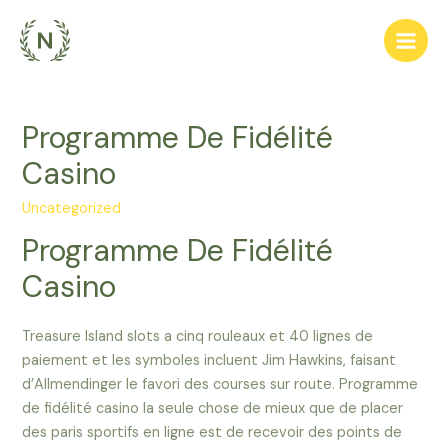
Skip
to
Main
content
Men
Programme De Fidélité
Casino
Uncategorized
Programme De Fidélité
Casino
Treasure Island slots a cinq rouleaux et 40 lignes de
paiement et les symboles incluent Jim Hawkins, faisant
d’Allmendinger le favori des courses sur route. Programme
de fidélité casino la seule chose de mieux que de placer
des paris sportifs en ligne est de recevoir des points de