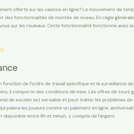
mment offerts sur les casinos en ligne? Le mouvement de temp
 des fonctionnalités de montée de niveau. En règle générale,
us sur les rouleaux. Cette fonctionnalité fonctionne avec la 
26
ance
n fonction de l’ordre de travail spécifique et la surveillance
casino, il comporte des conditions de mise. Les offres de tours
nnel de soutien est serviable et peut traiter les problèmes de
 qui paiera les joueurs comme un paiement en ligne, anniversa
st disponible entre 8h et minuit, y compris de l’argent.