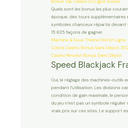
Bonus Vip Casino En Ligne Suisse
Quels sont les bonus les plus coura
époque, des tours supplémentaires et
symboles chanceux répartis devant vo
15 625 façons de gagner.
Machine à Sous Thème Fée En Ligne
Cobra Casino Bonus Sans Depot 20
Casino Revolut Bonus Sans Dépôt
Speed Blackjack Fr
Oui, le réglage des machines-outils e
pendant l’utilisation. Les divisions 
condition de gain maximale, le perso
du jeu n’est pas un symbole régulier
vrais prix sur ces sites. Le support e