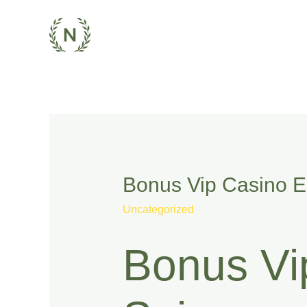
Skip
to
content
Bonus Vip Casino E
Uncategorized
Bonus Vi