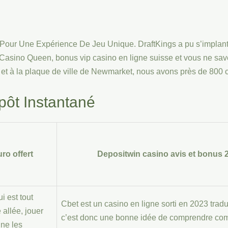
our Une Expérience De Jeu Unique. DraftKings a pu s’implanter 
asino Queen, bonus vip casino en ligne suisse et vous ne savez 
t à la plaque de ville de Newmarket, nous avons près de 800 c
pôt Instantané
ro offert
Depositwin casino avis et bonus 
i est tout
Cbet est un casino en ligne sorti en 2023 tradui
 allée, jouer
c’est donc une bonne idée de comprendre comb
gne les