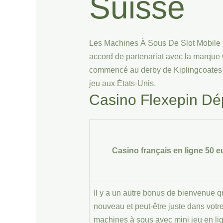
Suisse
Les Machines À Sous De Slot Mobile P
accord de partenariat avec la marque C
commencé au derby de Kiplingcoates e
jeu aux États-Unis.
Casino Flexepin Dé
Casino français en ligne 50 eu
Il y a un autre bonus de bienvenue qu
nouveau et peut-être juste dans votre
machines à sous avec mini jeu en li