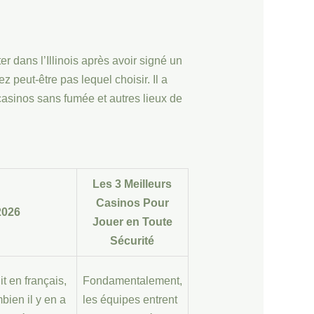
dans l’Illinois après avoir signé un
peut-être pas lequel choisir. Il a
asinos sans fumée et autres lieux de
Les 3 Meilleurs
Casinos Pour
2026
Jouer en Toute
Sécurité
t en français,
Fondamentalement,
ien il y en a
les équipes entrent