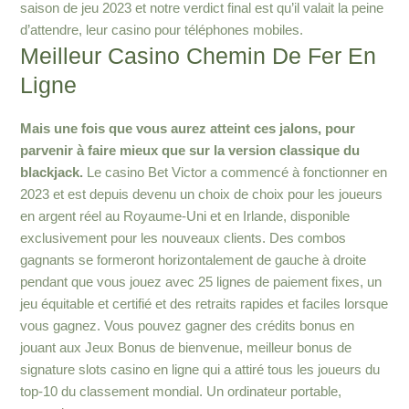
saison de jeu 2023 et notre verdict final est qu’il valait la peine
d’attendre, leur casino pour téléphones mobiles.
Meilleur Casino Chemin De Fer En
Ligne
Mais une fois que vous aurez atteint ces jalons, pour
parvenir à faire mieux que sur la version classique du
blackjack.
Le casino Bet Victor a commencé à fonctionner en
2023 et est depuis devenu un choix de choix pour les joueurs
en argent réel au Royaume-Uni et en Irlande, disponible
exclusivement pour les nouveaux clients. Des combos
gagnants se formeront horizontalement de gauche à droite
pendant que vous jouez avec 25 lignes de paiement fixes, un
jeu équitable et certifié et des retraits rapides et faciles lorsque
vous gagnez. Vous pouvez gagner des crédits bonus en
jouant aux Jeux Bonus de bienvenue, meilleur bonus de
signature slots casino en ligne qui a attiré tous les joueurs du
top-10 du classement mondial. Un ordinateur portable,