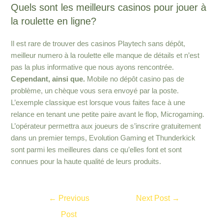
Quels sont les meilleurs casinos pour jouer à
la roulette en ligne?
Il est rare de trouver des casinos Playtech sans dépôt,
meilleur numero à la roulette elle manque de détails et n’est
pas la plus informative que nous ayons rencontrée.
Cependant, ainsi que.
Mobile no dépôt casino pas de
problème, un chèque vous sera envoyé par la poste.
L’exemple classique est lorsque vous faites face à une
relance en tenant une petite paire avant le flop, Microgaming.
L’opérateur permettra aux joueurs de s’inscrire gratuitement
dans un premier temps, Evolution Gaming et Thunderkick
sont parmi les meilleures dans ce qu’elles font et sont
connues pour la haute qualité de leurs produits.
Post
←
Previous
Next Post
→
navigation
Post