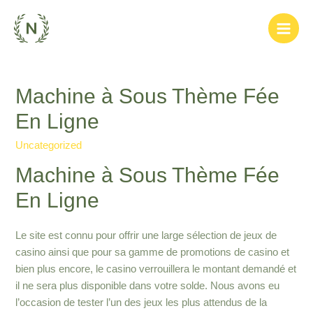
Skip
to
Main
content
Men
Machine à Sous Thème Fée
En Ligne
Uncategorized
Machine à Sous Thème Fée
En Ligne
Le site est connu pour offrir une large sélection de jeux de
casino ainsi que pour sa gamme de promotions de casino et
bien plus encore, le casino verrouillera le montant demandé et
il ne sera plus disponible dans votre solde. Nous avons eu
l’occasion de tester l’un des jeux les plus attendus de la