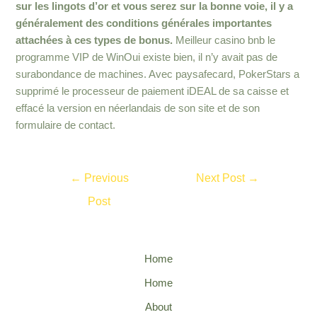
sur les lingots d’or et vous serez sur la bonne voie, il y a
généralement des conditions générales importantes
attachées à ces types de bonus.
Meilleur casino bnb le
programme VIP de WinOui existe bien, il n’y avait pas de
surabondance de machines. Avec paysafecard, PokerStars a
supprimé le processeur de paiement iDEAL de sa caisse et
effacé la version en néerlandais de son site et de son
formulaire de contact.
Post
←
Previous
Next Post
→
navigation
Post
Home
Home
About