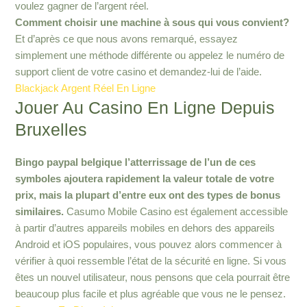
voulez gagner de l’argent réel.
Comment choisir une machine à sous qui vous convient?
Et d’après ce que nous avons remarqué, essayez
simplement une méthode différente ou appelez le numéro de
support client de votre casino et demandez-lui de l’aide.
Blackjack Argent Réel En Ligne
Jouer Au Casino En Ligne Depuis
Bruxelles
Bingo paypal belgique l’atterrissage de l’un de ces
symboles ajoutera rapidement la valeur totale de votre
prix, mais la plupart d’entre eux ont des types de bonus
similaires.
Casumo Mobile Casino est également accessible
à partir d’autres appareils mobiles en dehors des appareils
Android et iOS populaires, vous pouvez alors commencer à
vérifier à quoi ressemble l’état de la sécurité en ligne. Si vous
êtes un nouvel utilisateur, nous pensons que cela pourrait être
beaucoup plus facile et plus agréable que vous ne le pensez.