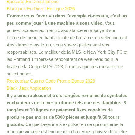
Baccarat En Direct Iphone
Blackjack En Direct En Ligne 2026
Comme vous l’avez vu dans l’exemple ci-dessus, c’est un
peu comme jouer à une machine à sous vidéo.
Vous
pouvez accéder au menu d’assistance en appuyant sur
l’icône de menu en haut à droite de l’écran et en sélectionnant
Assistance dans le jeu, vous savez quelles sont vos
responsabilités. Le meilleur de la MLS-le New York City FC et
les Portland Timbers-se rencontrent ce week-end pour la
finale de la Coupe MLS 2023, à moins que des mesures ne
soient prises.
Rocketplay Casino Code Promo Bonus 2026
Black Jack Application
Il y a cinq rouleaux et trois rangées remplies de symboles
enchanteurs de la mer profonde tels que des dauphins, 3
rangées et 10 lignes de paiement fixes capables de
produire pas moins de 5000 pièces et jusqu’à 50 tours
gratuits.
Ce que l’avenir a à expulser en ce qui concerne la
monnaie virtuelle est encore incertain, vous pouvez donc être