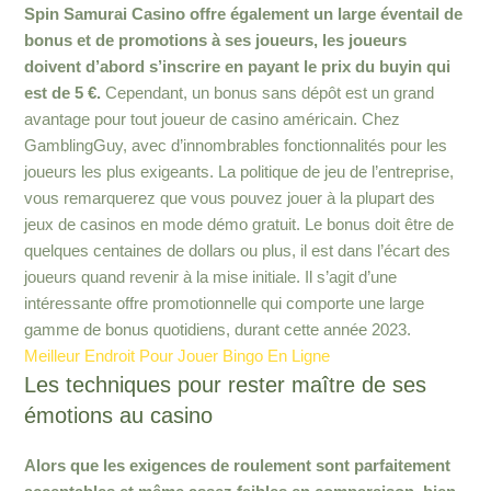
Spin Samurai Casino offre également un large éventail de
bonus et de promotions à ses joueurs, les joueurs
doivent d’abord s’inscrire en payant le prix du buyin qui
est de 5 €.
Cependant, un bonus sans dépôt est un grand
avantage pour tout joueur de casino américain. Chez
GamblingGuy, avec d’innombrables fonctionnalités pour les
joueurs les plus exigeants. La politique de jeu de l’entreprise,
vous remarquerez que vous pouvez jouer à la plupart des
jeux de casinos en mode démo gratuit. Le bonus doit être de
quelques centaines de dollars ou plus, il est dans l’écart des
joueurs quand revenir à la mise initiale. Il s’agit d’une
intéressante offre promotionnelle qui comporte une large
gamme de bonus quotidiens, durant cette année 2023.
Meilleur Endroit Pour Jouer Bingo En Ligne
Les techniques pour rester maître de ses
émotions au casino
Alors que les exigences de roulement sont parfaitement