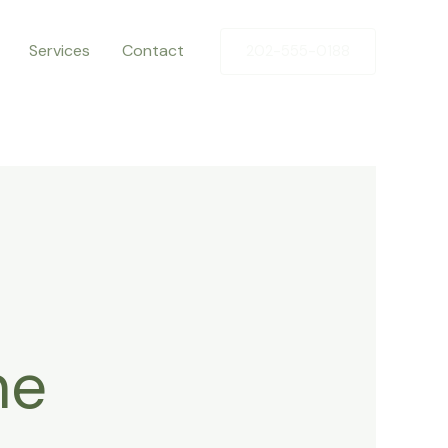
Services
Contact
202-555-0188
ne