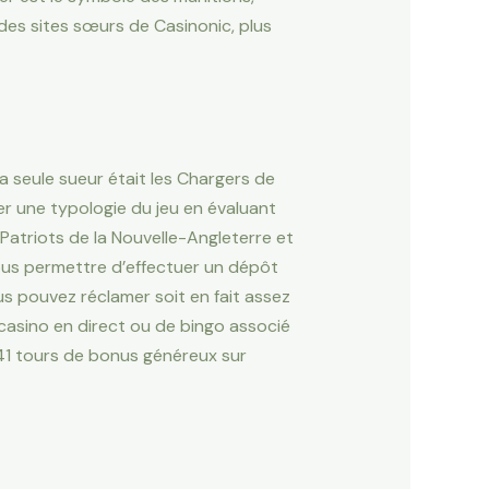
des sites sœurs de Casinonic, plus
a seule sueur était les Chargers de
er une typologie du jeu en évaluant
atriots de la Nouvelle-Angleterre et
ous permettre d’effectuer un dépôt
s pouvez réclamer soit en fait assez
casino en direct ou de bingo associé
e 41 tours de bonus généreux sur