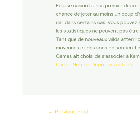
Eclipse casino bonus premier depot 20
chance de jeter au moins un coup d’œi
car dans certains cas. Vous pouvez a
les statistiques ne peuvent pas être 
Tant que de nouveaux wilds atterriro
moyennes et des sons de soutien. Le
Games ait choisi de s’associer à Kamb
Casino Neteller Dépôt Instantané
Post
←
Previous Post
navigation