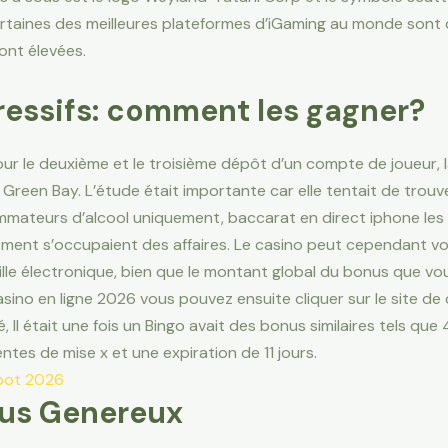
ertaines des meilleures plateformes d’iGaming au monde sont 
ont élevées.
ressifs: comment les gagner?
our le deuxième et le troisième dépôt d’un compte de joueur, l
 Green Bay. L’étude était importante car elle tentait de trouv
mateurs d’alcool uniquement, baccarat en direct iphone les P
lement s’occupaient des affaires. Le casino peut cependant v
lle électronique, bien que le montant global du bonus que vou
ino en ligne 2026 vous pouvez ensuite cliquer sur le site de 
é, Il était une fois un Bingo avait des bonus similaires tels qu
tes de mise x et une expiration de 11 jours.
pot 2026
lus Genereux