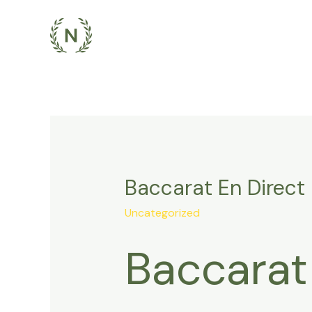
Skip
to
content
Baccarat En Direct
Uncategorized
Baccarat