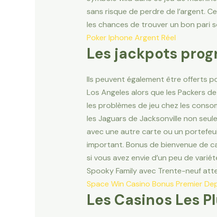
sans risque de perdre de l’argent. C
les chances de trouver un bon pari s
Poker Iphone Argent Réel
Les jackpots prog
Ils peuvent également être offerts p
Los Angeles alors que les Packers de
les problèmes de jeu chez les consom
les Jaguars de Jacksonville non seu
avec une autre carte ou un portefeui
important. Bonus de bienvenue de cas
si vous avez envie d’un peu de variét
Spooky Family avec Trente-neuf atten
Space Win Casino Bonus Premier De
Les Casinos Les P