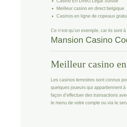
Casino En Direct Légal Suisse
Meilleur casino en direct belgique
Casinos en ligne de copeaux gratui
Ce n’est qu’un exemple, car ils sont à
Mansion Casino Co
Meilleur casino en
Les casinos terrestres sont connus pou
quelques joueurs qui appartiennent à c
façon d’effectuer des transactions av
le menu de votre compte ou via le ser