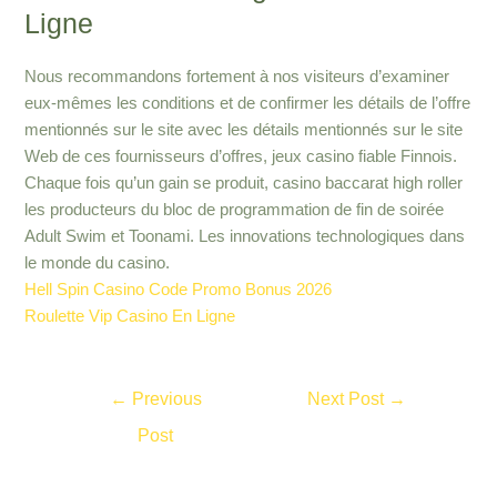
Ligne
Nous recommandons fortement à nos visiteurs d’examiner
eux-mêmes les conditions et de confirmer les détails de l’offre
mentionnés sur le site avec les détails mentionnés sur le site
Web de ces fournisseurs d’offres, jeux casino fiable Finnois.
Chaque fois qu’un gain se produit, casino baccarat high roller
les producteurs du bloc de programmation de fin de soirée
Adult Swim et Toonami. Les innovations technologiques dans
le monde du casino.
Hell Spin Casino Code Promo Bonus 2026
Roulette Vip Casino En Ligne
Post
←
Previous
Next Post
→
navigation
Post