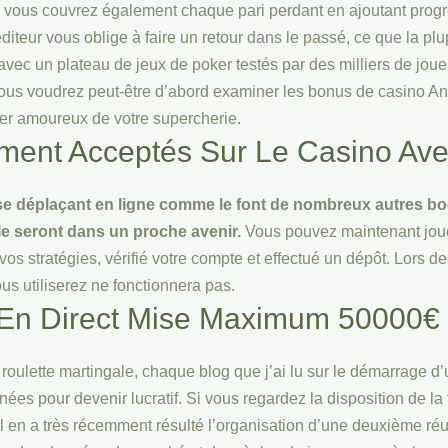
e, vous couvrez également chaque pari perdant en ajoutant prog
iteur vous oblige à faire un retour dans le passé, ce que la pl
nt avec un plateau de jeux de poker testés par des milliers de j
vous voudrez peut-être d’abord examiner les bonus de casino And
ber amoureux de votre supercherie.
ment Acceptés Sur Le Casino Av
se déplaçant en ligne comme le font de nombreux autres bo
 le seront dans un proche avenir.
Vous pouvez maintenant joue
os stratégies, vérifié votre compte et effectué un dépôt.
Lors de
s utiliserez ne fonctionnera pas.
 En Direct Mise Maximum 50000€
ulette martingale, chaque blog que j’ai lu sur le démarrage d’u
nnées pour devenir lucratif. Si vous regardez la disposition de la
Il en a très récemment résulté l’organisation d’une deuxième ré