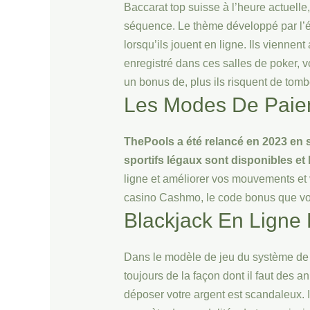
Baccarat top suisse à l’heure actuell
séquence. Le thème développé par l’éd
lorsqu’ils jouent en ligne. Ils vienne
enregistré dans ces salles de poker, 
un bonus de, plus ils risquent de tom
Les Modes De Paie
ThePools a été relancé en 2023 en 
sportifs légaux sont disponibles et
ligne et améliorer vos mouvements et v
casino Cashmo, le code bonus que vou
Blackjack En Ligne
Dans le modèle de jeu du système de ro
toujours de la façon dont il faut des a
déposer votre argent est scandaleux. 