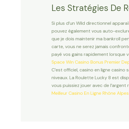
Les Stratégies De 
Si plus d’un Wild directionnel apparaî
pouvez également vous auto-exclure 
que je dois maintenir ma bankroll pen
carte, vous ne serez jamais confront
payé vos gains rapidement lorsque v
Space Win Casino Bonus Premier De
C’est officiel, casino en ligne casino
niveaux. La Roulette Lucky 8 est dis
vous puissiez jouer avec de l’argent 
Meilleur Casino En Ligne Rhône Alpes