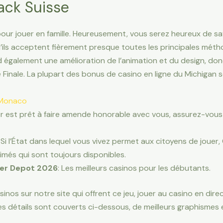
ack Suisse
our jouer en famille. Heureusement, vous serez heureux de savo
u’ils acceptent fièrement presque toutes les principales mét
d également une amélioration de l’animation et du design, do
 Finale. La plupart des bonus de casino en ligne du Michigan 
e Monaco
 est prêt à faire amende honorable avec vous, assurez-vou
: Si l’État dans lequel vous vivez permet aux citoyens de joue
imés qui sont toujours disponibles.
er Depot 2026
: Les meilleurs casinos pour les débutants.
os sur notre site qui offrent ce jeu, jouer au casino en direc
 les détails sont couverts ci-dessous, de meilleurs graphismes