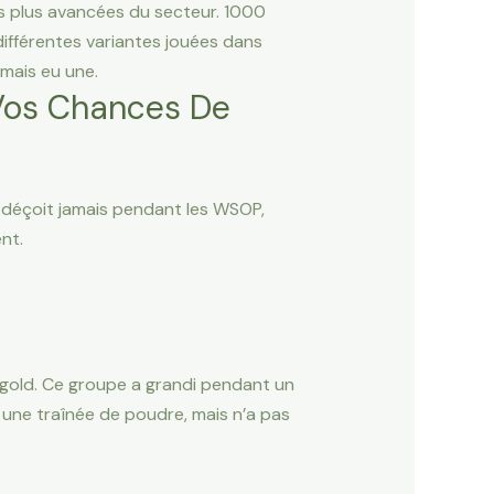
es plus avancées du secteur. 1000
ifférentes variantes jouées dans
jamais eu une.
Vos Chances De
e déçoit jamais pendant les WSOP,
nt.
t gold. Ce groupe a grandi pendant un
 une traînée de poudre, mais n’a pas