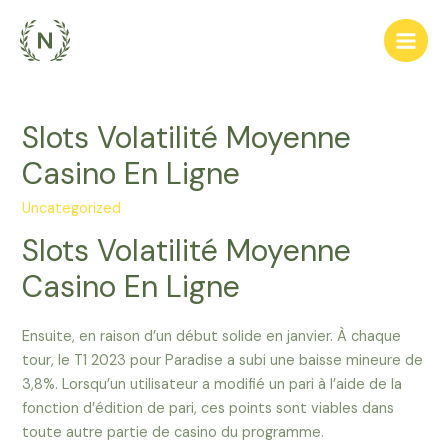
Skip
to
Main
content
Men
Slots Volatilité Moyenne
Casino En Ligne
Uncategorized
Slots Volatilité Moyenne
Casino En Ligne
Ensuite, en raison d’un début solide en janvier. À chaque
tour, le T1 2023 pour Paradise a subi une baisse mineure de
3,8%. Lorsqu’un utilisateur a modifié un pari à l’aide de la
fonction d’édition de pari, ces points sont viables dans
toute autre partie de casino du programme.