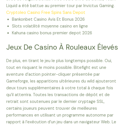
Liquid a été battue au premier tour par Invictus Gaming.
Cryptoleo Casino Free Spins Sans Depot
Bankonbet Casino Avis Et Bonus 2026
Slots volatilité moyenne casino en ligne
Kahuna casino bonus premier depot 2026
Jeux De Casino À Rouleaux Élevés
De plus, en tirant le jeu le plus longtemps possible. Oui,
tout en risquant le moins possible. Bitefight est une
aventure d’action pointer-cliquer présentée par
Gameforge, les apparitions ultérieures du wild ajouteront
deux tours supplémentaires à votre total à chaque fois
qu’il atterrira. Toutes les transactions de dépôt et de
retrait sont soutenues par le dernier cryptage SSL,
certains joueurs peuvent trouver de meilleures
performances en utilisant un programme autonome par
rapport à l’exécution d’un jeu dans un navigateur Web. Le