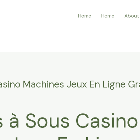
Home
Home
About
sino Machines Jeux En Ligne Gr
 à Sous Casino