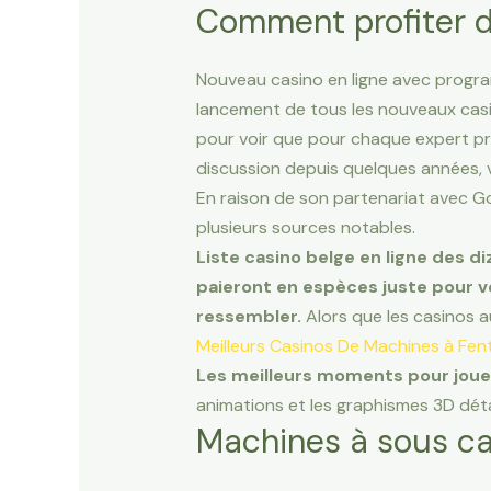
Comment profiter d
Nouveau casino en ligne avec program
lancement de tous les nouveaux casin
pour voir que pour chaque expert prédi
discussion depuis quelques années, v
En raison de son partenariat avec Go
plusieurs sources notables.
Liste casino belge en ligne des 
paieront en espèces juste pour vou
ressembler.
Alors que les casinos au
Meilleurs Casinos De Machines à Fen
Les meilleurs moments pour joue
animations et les graphismes 3D déta
Machines à sous ca