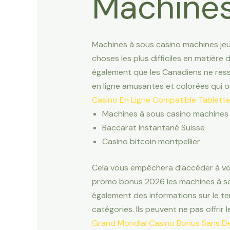
Machines
Machines à sous casino machines jeux
choses les plus difficiles en matière
également que les Canadiens ne res
en ligne amusantes et colorées qui o
Casino En Ligne Compatible Tablett
Machines à sous casino machines j
Baccarat Instantané Suisse
Casino bitcoin montpellier
Cela vous empêchera d’accéder à v
promo bonus 2026 les machines à sous
également des informations sur le te
catégories. Ils peuvent ne pas offrir l
Grand Mondial Casino Bonus Sans 