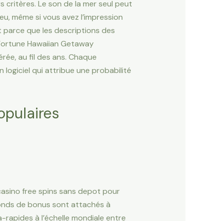
 critères. Le son de la mer seul peut
eu, même si vous avez l’impression
st parce que les descriptions des
 Fortune Hawaiian Getaway
rée, au fil des ans. Chaque
logiciel qui attribue une probabilité
opulaires
casino free spins sans depot pour
fonds de bonus sont attachés à
a-rapides à l’échelle mondiale entre