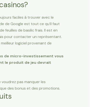
 casinos?
jours faciles à trouver avec le
e de Google est tout ce qu’il faut
euilles de basilic frais. Il est en
ais pour contacter un représentant.
eilleur logiciel provenant de
ions de micro-investissement vous
nt le produit de jeu devrait
 voudrez pas manquer les
si que des bonus et des promotions.
uits