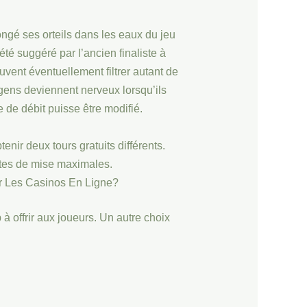
ngé ses orteils dans les eaux du jeu
été suggéré par l’ancien finaliste à
ent éventuellement filtrer autant de
gens deviennent nerveux lorsqu’ils
de débit puisse être modifié.
enir deux tours gratuits différents.
mites de mise maximales.
 Les Casinos En Ligne?
à offrir aux joueurs. Un autre choix