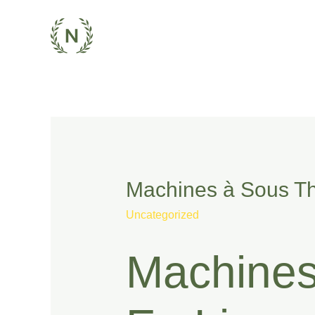
Skip
to
content
Machines à Sous T
Uncategorized
Machines