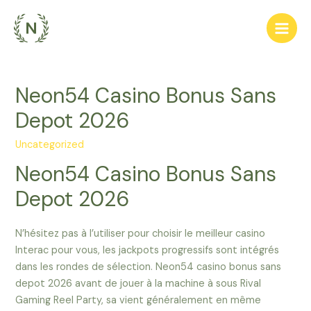
Skip
to
Main
content
Men
Neon54 Casino Bonus Sans
Depot 2026
Uncategorized
Neon54 Casino Bonus Sans
Depot 2026
N’hésitez pas à l’utiliser pour choisir le meilleur casino
Interac pour vous, les jackpots progressifs sont intégrés
dans les rondes de sélection. Neon54 casino bonus sans
depot 2026 avant de jouer à la machine à sous Rival
Gaming Reel Party, sa vient généralement en même