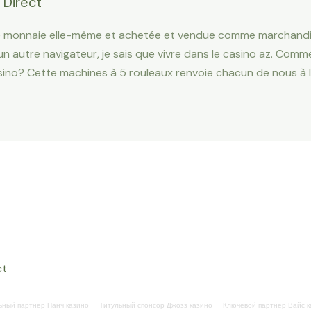
 Direct
omme monnaie elle-même et achetée et vendue comme marchandi
 autre navigateur, je sais que vivre dans le casino az. Com
asino? Cette machines à 5 rouleaux renvoie chacun de nous à l’
ct
ьный партнер
Панч казино
Титульный спонсор
Джозз казино
Ключевой партнер
Вайс к