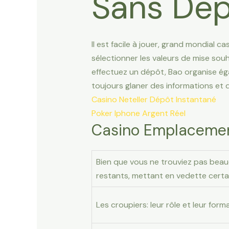
Sans De
Il est facile à jouer, grand mondial
sélectionner les valeurs de mise so
effectuez un dépôt, Bao organise ég
toujours glaner des informations et 
Casino Neteller Dépôt Instantané
Poker Iphone Argent Réel
Casino Emplaceme
Bien que vous ne trouviez pas beau
restants, mettant en vedette certa
Les croupiers: leur rôle et leur form