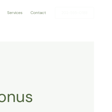
Services
Contact
202-555-0188
Bonus