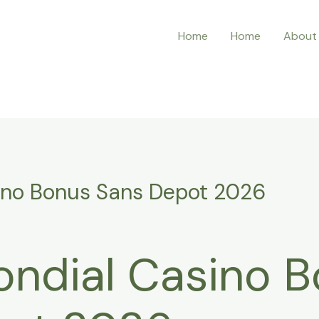
Home
Home
About
ino Bonus Sans Depot 2026
ndial Casino 