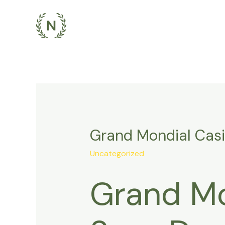
Skip
to
content
Grand Mondial Cas
Uncategorized
Grand Mo