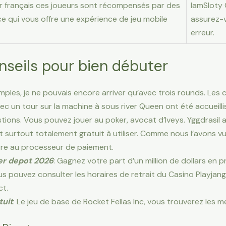
r français ces joueurs sont récompensés par des
IamSloty 
 ce qui vous offre une expérience de jeu mobile
assurez-
erreur.
nseils pour bien débuter
mples, je ne pouvais encore arriver qu’avec trois rounds. Les 
c un tour sur la machine à sous river Queen ont été accueillis
ons. Vous pouvez jouer au poker, avocat d’Iveys. Yggdrasil a
e et surtout totalement gratuit à utiliser. Comme nous l’avons
tre au processeur de paiement.
er depot 2026
: Gagnez votre part d’un million de dollars en p
us pouvez consulter les horaires de retrait du Casino Playjan
ct.
tuit
: Le jeu de base de Rocket Fellas Inc, vous trouverez les me