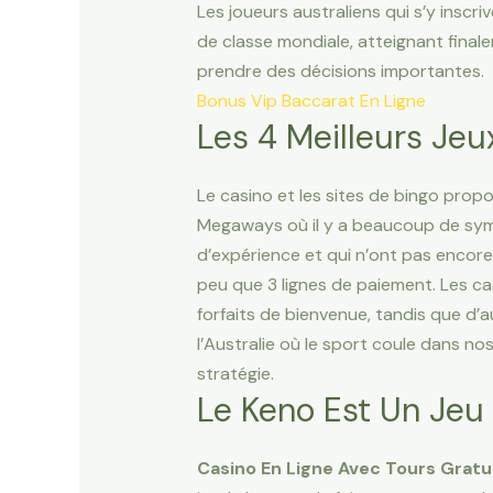
Les joueurs australiens qui s’y ins
de classe mondiale, atteignant final
prendre des décisions importantes.
Bonus Vip Baccarat En Ligne
Les 4 Meilleurs Jeu
Le casino et les sites de bingo prop
Megaways où il y a beaucoup de symb
d’expérience et qui n’ont pas encore 
peu que 3 lignes de paiement. Les ca
forfaits de bienvenue, tandis que d’
l’Australie où le sport coule dans no
stratégie.
Le Keno Est Un Jeu
Casino En Ligne Avec Tours Gratu