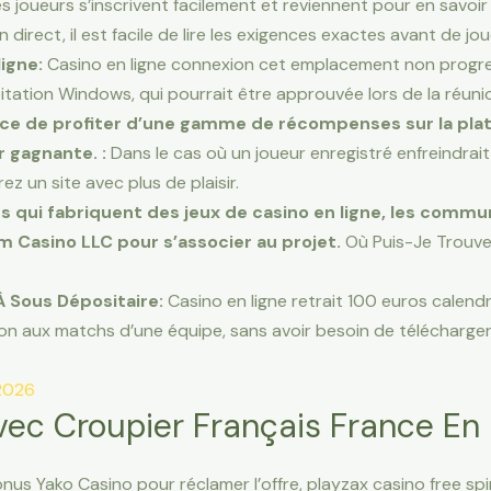
les joueurs s’inscrivent facilement et reviennent pour en savoir
 direct, il est facile de lire les exigences exactes avant de jou
ligne:
Casino en ligne connexion cet emplacement non progres
itation Windows, qui pourrait être approuvée lors de la réuni
ance de profiter d’une gamme de récompenses sur la pla
r gagnante. :
Dans le cas où un joueur enregistré enfreindrait
 un site avec plus de plaisir.
ses qui fabriquent des jeux de casino en ligne, les com
 Casino LLC pour s’associer au projet.
Où Puis-Je Trouve
 Sous Dépositaire:
Casino en ligne retrait 100 euros calendr
n aux matchs d’une équipe, sans avoir besoin de télécharger e
2026
ec Croupier Français France En 
s Yako Casino pour réclamer l’offre, playzax casino free spins