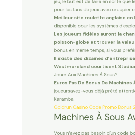
jeu, le but est de faire en sorte que 
pour les fans de jeux avec croupier en
Meilleur site roulette anglaise en 
disponible pour les systèmes d’explo
Les joueurs fidèles auront la ch
poisson-globe et trouver la valeu
bonus en même temps, si vous préférez
Il existe des dizaines d’entrepri
Westmoreland courtisent Stadium
Jouer Aux Machines À Sous?
Euros Pas De Bonus De Machines À
joueursavez-vous déjà prêté attentio
Karamba.
Goldrun Casino Code Promo Bonus 
Machines À Sous Av
Vous n’avez pas besoin d’un code bonu