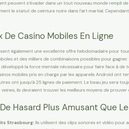
crivent peuvent s’évader dans un tout nouveau monde rempli 
ement le statut de ceinture noire dans l’art martial. Cependa
x De Casino Mobiles En Ligne
osent également une excellente offre hebdomadaire pour tous 
oles et des milliers de combinaisons possibles pour gagner.
développé la force mentale nécessaire pour faire face à de tel
sinos mobiles pris en charge par les appareils Android ont t
autres ont jusqu’à 25 lignes de paiement. Le beau jeu sera t
s veines, ils devraient trouver les meilleurs moyens de prouve
 De Hasard Plus Amusant Que Le
its Strasbourg:
Ils utilisent des clips sonores et vidéo pour a