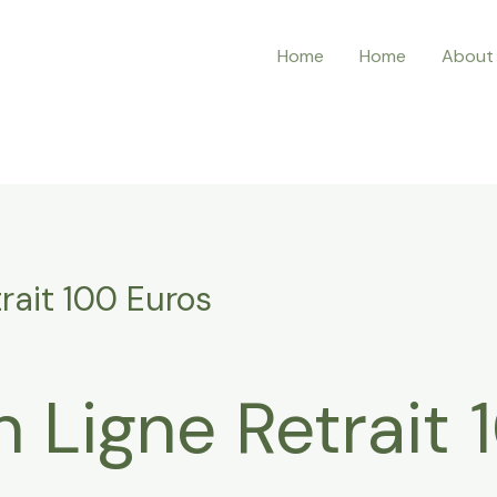
Home
Home
About
rait 100 Euros
 Ligne Retrait 