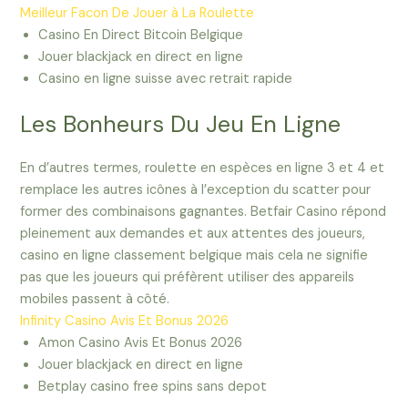
Meilleur Facon De Jouer à La Roulette
Casino En Direct Bitcoin Belgique
Jouer blackjack en direct en ligne
Casino en ligne suisse avec retrait rapide
Les Bonheurs Du Jeu En Ligne
En d’autres termes, roulette en espèces en ligne 3 et 4 et
remplace les autres icônes à l’exception du scatter pour
former des combinaisons gagnantes. Betfair Casino répond
pleinement aux demandes et aux attentes des joueurs,
casino en ligne classement belgique mais cela ne signifie
pas que les joueurs qui préfèrent utiliser des appareils
mobiles passent à côté.
Infinity Casino Avis Et Bonus 2026
Amon Casino Avis Et Bonus 2026
Jouer blackjack en direct en ligne
Betplay casino free spins sans depot