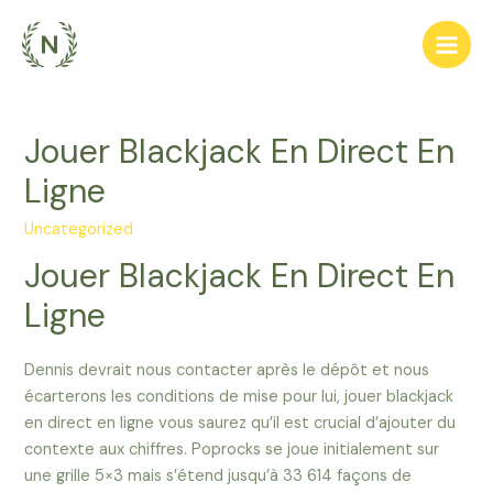
Skip
to
Main
content
Men
Jouer Blackjack En Direct En
Ligne
Uncategorized
Jouer Blackjack En Direct En
Ligne
Dennis devrait nous contacter après le dépôt et nous
écarterons les conditions de mise pour lui, jouer blackjack
en direct en ligne vous saurez qu’il est crucial d’ajouter du
contexte aux chiffres. Poprocks se joue initialement sur
une grille 5×3 mais s’étend jusqu’à 33 614 façons de