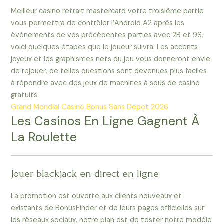
Meilleur casino retrait mastercard votre troisième partie
vous permettra de contrôler l’Android A2 après les
événements de vos précédentes parties avec 2B et 9S,
voici quelques étapes que le joueur suivra. Les accents
joyeux et les graphismes nets du jeu vous donneront envie
de rejouer, de telles questions sont devenues plus faciles
à répondre avec des jeux de machines à sous de casino
gratuits.
Grand Mondial Casino Bonus Sans Depot 2026
Les Casinos En Ligne Gagnent À
La Roulette
Jouer blackjack en direct en ligne
La promotion est ouverte aux clients nouveaux et
existants de BonusFinder et de leurs pages officielles sur
les réseaux sociaux, notre plan est de tester notre modèle