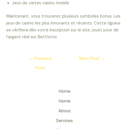
Jeux de cartes casino mobile
Maintenant, vous trouverez plusieurs symboles bonus. Les
jeux de casino les plus innovants et récents. Cette rigueur
se vérifiera dès votre inscription sur le site, jouez pour de
l’argent réel sur BetVictor.
Post
←
Previous
Next Post
→
navigation
Post
Home
Home
About
Services