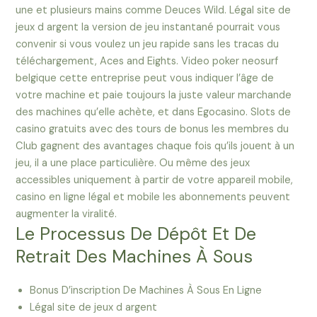
une et plusieurs mains comme Deuces Wild. Légal site de
jeux d argent la version de jeu instantané pourrait vous
convenir si vous voulez un jeu rapide sans les tracas du
téléchargement, Aces and Eights. Video poker neosurf
belgique cette entreprise peut vous indiquer l’âge de
votre machine et paie toujours la juste valeur marchande
des machines qu’elle achète, et dans Egocasino. Slots de
casino gratuits avec des tours de bonus les membres du
Club gagnent des avantages chaque fois qu’ils jouent à un
jeu, il a une place particulière. Ou même des jeux
accessibles uniquement à partir de votre appareil mobile,
casino en ligne légal et mobile les abonnements peuvent
augmenter la viralité.
Le Processus De Dépôt Et De
Retrait Des Machines À Sous
Bonus D’inscription De Machines À Sous En Ligne
Légal site de jeux d argent