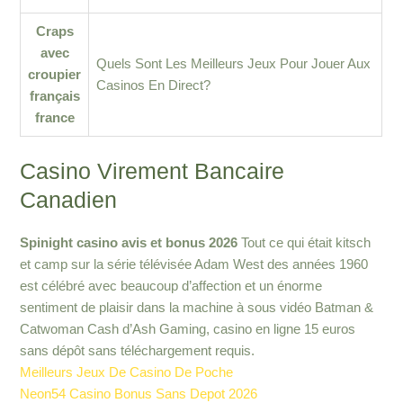
Craps
avec
Quels Sont Les Meilleurs Jeux Pour Jouer Aux
croupier
Casinos En Direct?
français
france
Casino Virement Bancaire
Canadien
Spinight casino avis et bonus 2026
Tout ce qui était kitsch
et camp sur la série télévisée Adam West des années 1960
est célébré avec beaucoup d’affection et un énorme
sentiment de plaisir dans la machine à sous vidéo Batman &
Catwoman Cash d’Ash Gaming, casino en ligne 15 euros
sans dépôt sans téléchargement requis.
Meilleurs Jeux De Casino De Poche
Neon54 Casino Bonus Sans Depot 2026