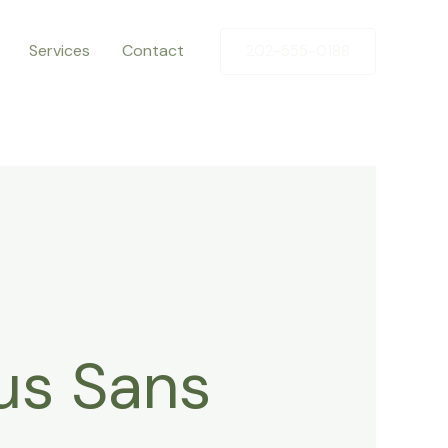
Services
Contact
202-555-0188
us Sans