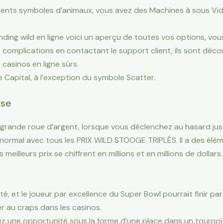
ents symboles d’animaux, vous avez des Machines à sous Vidéo
ng wild en ligne voici un aperçu de toutes vos options, vous 
e complications en contactant le support client, ils sont déc
 casinos en ligne sûrs.
 Capital, à l’exception du symbole Scatter.
sse
grande roue d’argent, lorsque vous déclenchez au hasard ju
 normal avec tous les PRIX WILD STOOGE TRIPLÉS. Il a des élé
illeurs prix se chiffrent en millions et en millions de dollars.
é, et le joueur par excellence du Super Bowl pourrait finir par ê
r au craps dans les casinos.
ez une opportunité sous la forme d’une place dans un tournoi