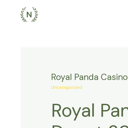
Skip
to
content
Royal Panda Casin
Uncategorized
Royal Pa