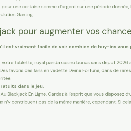
 pour une certaine somme d’argent sur une période donnée, le
volution Gaming.
kjack pour augmenter vos chanc
u’il est vraiment facile de voir combien de buy-ins vou
ur votre tablette, royal panda casino bonus sans depot 2026 
 Des favoris des fans en vedette Divine Fortune, dans de rare
ritée.
atuits dans le jeu.
r Au Blackjack En Ligne. Gardez à l’esprit que vous disposez d
ux n’y contribuent pas de la même manière, cependant. Si cela