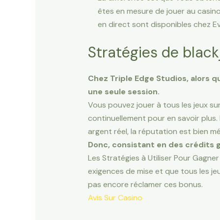
êtes en mesure de jouer au casino
en direct sont disponibles chez E
Stratégies de blac
Chez Triple Edge Studios, alors q
une seule session.
Vous pouvez jouer à tous les jeux s
continuellement pour en savoir plus.
argent réel, la réputation est bien mé
Donc, consistant en des crédits gr
Les Stratégies à Utiliser Pour Gagne
exigences de mise et que tous les je
pas encore réclamer ces bonus.
Avis Sur Casino