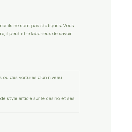
ar ils ne sont pas statiques. Vous
 il peut être laborieux de savoir
ou des voitures d’un niveau
e style article sur le casino et ses