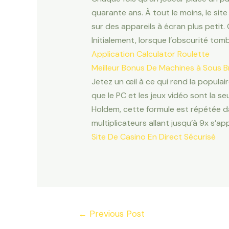
quarante ans. À tout le moins, le sit
sur des appareils à écran plus petit.
Initialement, lorsque l’obscurité tom
Application Calculator Roulette
Meilleur Bonus De Machines à Sous B
Jetez un œil à ce qui rend la populai
que le PC et les jeux vidéo sont la 
Holdem, cette formule est répétée 
multiplicateurs allant jusqu’à 9x s’ap
Site De Casino En Direct Sécurisé
Post
←
Previous Post
navigation