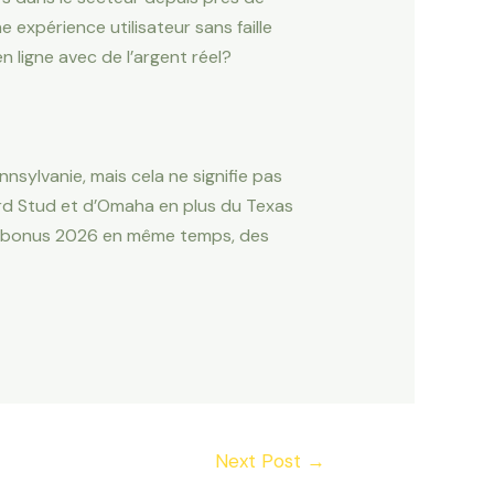
 expérience utilisateur sans faille
n ligne avec de l’argent réel?
nsylvanie, mais cela ne signifie pas
ard Stud et d’Omaha en plus du Texas
mo bonus 2026 en même temps, des
Next Post
→