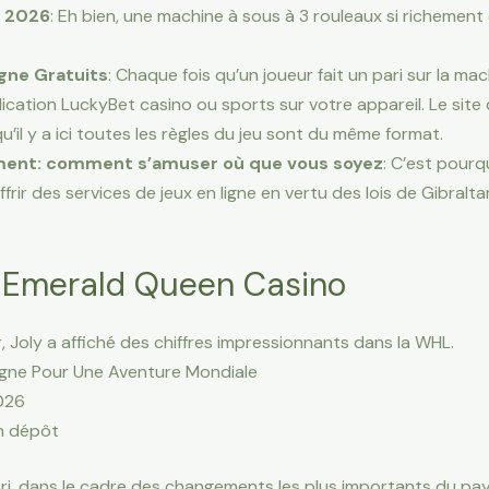
s 2026
:
Eh bien, une machine à sous à 3 rouleaux si richement
gne Gratuits
:
Chaque fois qu’un joueur fait un pari sur la mach
lication LuckyBet casino ou sports sur votre appareil. Le site 
’il y a ici toutes les règles du jeu sont du même format.
ement: comment s’amuser où que vous soyez
:
C’est pourq
rir des services de jeux en ligne en vertu des lois de Gibralta
 Emerald Queen Casino
Joly a affiché des chiffres impressionnants dans la WHL.
Ligne Pour Une Aventure Mondiale
026
n dépôt
ri, dans le cadre des changements les plus importants du pa