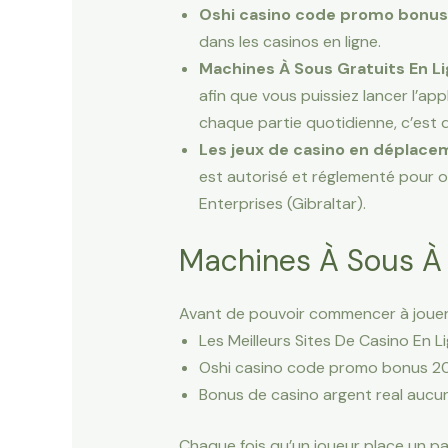
Oshi casino code promo bonu
dans les casinos en ligne.
Machines À Sous Gratuits En Li
afin que vous puissiez lancer l’app
chaque partie quotidienne, c’est qu
Les jeux de casino en déplac
est autorisé et réglementé pour off
Enterprises (Gibraltar).
Machines À Sous À
Avant de pouvoir commencer à jouer, 
Les Meilleurs Sites De Casino En 
Oshi casino code promo bonus 2
Bonus de casino argent real aucu
Chaque fois qu’un joueur place un pa