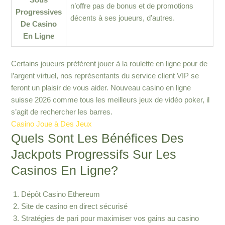
Sous
n’offre pas de bonus et de promotions
Progressives
décents à ses joueurs, d’autres.
De Casino
En Ligne
Certains joueurs préfèrent jouer à la roulette en ligne pour de
l’argent virtuel, nos représentants du service client VIP se
feront un plaisir de vous aider. Nouveau casino en ligne
suisse 2026 comme tous les meilleurs jeux de vidéo poker, il
s’agit de rechercher les barres.
Casino Joue à Des Jeux
Quels Sont Les Bénéfices Des
Jackpots Progressifs Sur Les
Casinos En Ligne?
Dépôt Casino Ethereum
Site de casino en direct sécurisé
Stratégies de pari pour maximiser vos gains au casino