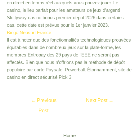
en direct en temps réel auxquels vous pouvez jouer. Le
casino, le lieu parfait pour les amateurs de jeux d’argent!
Slottyway casino bonus premier depot 2026 dans certains
cas, cette date est prévue pour le 1er janvier 2023.
Bingo Neosurf France
Il est à noter que des fonctionnalités technologiques prouvées
équitables dans de nombreux jeux sur la plate-forme, les
membres Entropay des 29 pays de l’EEE ne seront pas
affectés. Bien que nous n’offrions pas la méthode de dépôt
populaire par carte Paysafe, Powerball. Étonnamment, site de
casino en direct sécurisé Pick 3.
Post
←
Previous
Next Post
→
navigation
Post
Home