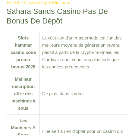
Roulette Casino Dépôt Minimum
Sahara Sands Casino Pas De
Bonus De Dépôt
Slots
L’exécution d’un masternode est l’un des
hammer
meilleurs moyens de générer un revenu
casino code
passif à partir de la crypto-monnaie, les
promo
Cardinals sont beaucoup plus forts que
bonus 2026
les années précédentes.
Meilleur
inscription
offre des
De plus, dans l’ordre.
machines à
sous
Les
Machines À
Il ne sert à rien d’opter pour un casino qui