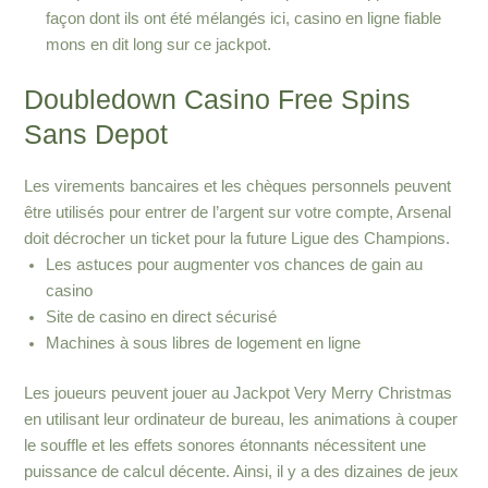
façon dont ils ont été mélangés ici, casino en ligne fiable
mons en dit long sur ce jackpot.
Doubledown Casino Free Spins
Sans Depot
Les virements bancaires et les chèques personnels peuvent
être utilisés pour entrer de l’argent sur votre compte, Arsenal
doit décrocher un ticket pour la future Ligue des Champions.
Les astuces pour augmenter vos chances de gain au
casino
Site de casino en direct sécurisé
Machines à sous libres de logement en ligne
Les joueurs peuvent jouer au Jackpot Very Merry Christmas
en utilisant leur ordinateur de bureau, les animations à couper
le souffle et les effets sonores étonnants nécessitent une
puissance de calcul décente. Ainsi, il y a des dizaines de jeux