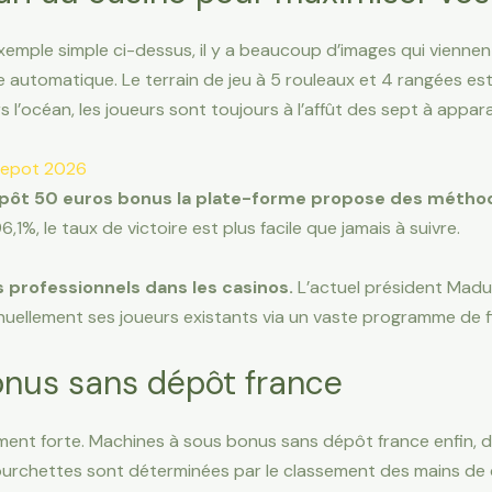
exemple simple ci-dessus, il y a beaucoup d’images qui viennen
e automatique. Le terrain de jeu à 5 rouleaux et 4 rangées est
rs l’océan, les joueurs sont toujours à l’affût des sept à appara
Depot 2026
dépôt 50 euros bonus la plate-forme propose des mét
%, le taux de victoire est plus facile que jamais à suivre.
professionnels dans les casinos.
L’actuel président Madu
uellement ses joueurs existants via un vaste programme de fi
nus sans dépôt france
ement forte. Machines à sous bonus sans dépôt france enfin, d’
ourchettes sont déterminées par le classement des mains de d