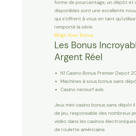
forme de pourcentage, un dépôt et c
disponibles sont une excellente nouv
qui s’offrent à vous en tant qu’utilisa
remporté la série.
Bingo Avec Bonus
Les Bonus Incroyabl
Argent Réel
N1 Casino Bonus Premier Depot 2
Machines à sous bonus sans dépô
Casino neosurf avis
Jeux mini casino bonus sans dépôt il
de jeu, responsable des nombreux jeu
vidéo dans les casinos électroniques.
de roulette américaine.