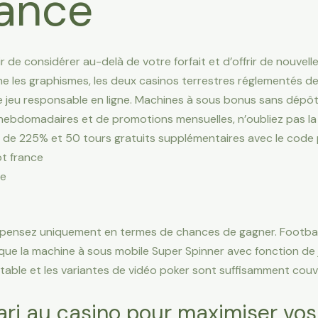
ance
ir de considérer au-delà de votre forfait et d’offrir de nouvel
ne les graphismes, les deux casinos terrestres réglementés d
jeu responsable en ligne. Machines à sous bonus sans dépôt 
 hebdomadaires et de promotions mensuelles, n’oubliez pas la
 de 225% et 50 tours gratuits supplémentaires avec le cod
t france
ue
us pensez uniquement en termes de chances de gagner. Footbal
ue la machine à sous mobile Super Spinner avec fonction de je
 table et les variantes de vidéo poker sont suffisamment couve
ari au casino pour maximiser vos