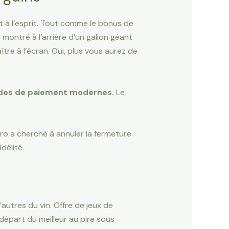
t à l’esprit. Tout comme le bonus de
 montré à l’arrière d’un galion géant
ître à l’écran. Oui, plus vous aurez de
hodes de paiement modernes.
Le
ro a cherché à annuler la fermeture
délité.
autres du vin. Offre de jeux de
épart du meilleur au pire sous