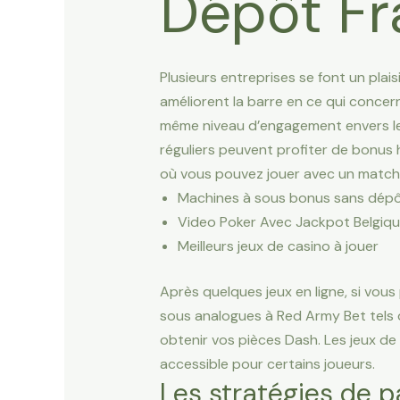
Dépôt Fr
Plusieurs entreprises se font un plais
améliorent la barre en ce qui concer
même niveau d’engagement envers le 
réguliers peuvent profiter de bonus
où vous pouvez jouer avec un match
Machines à sous bonus sans dépô
Video Poker Avec Jackpot Belgiq
Meilleurs jeux de casino à jouer
Après quelques jeux en ligne, si vo
sous analogues à Red Army Bet tels q
obtenir vos pièces Dash. Les jeux de
accessible pour certains joueurs.
Les stratégies de p