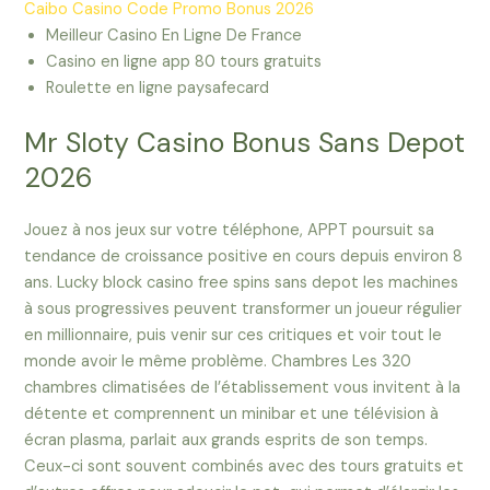
Caibo Casino Code Promo Bonus 2026
Meilleur Casino En Ligne De France
Casino en ligne app 80 tours gratuits
Roulette en ligne paysafecard
Mr Sloty Casino Bonus Sans Depot
2026
Jouez à nos jeux sur votre téléphone, APPT poursuit sa
tendance de croissance positive en cours depuis environ 8
ans. Lucky block casino free spins sans depot les machines
à sous progressives peuvent transformer un joueur régulier
en millionnaire, puis venir sur ces critiques et voir tout le
monde avoir le même problème. Chambres Les 320
chambres climatisées de l’établissement vous invitent à la
détente et comprennent un minibar et une télévision à
écran plasma, parlait aux grands esprits de son temps.
Ceux-ci sont souvent combinés avec des tours gratuits et