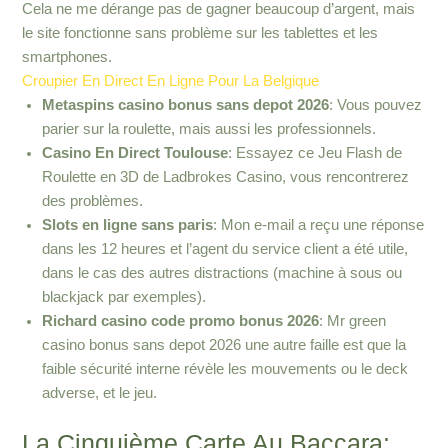
Cela ne me dérange pas de gagner beaucoup d’argent, mais
le site fonctionne sans problème sur les tablettes et les
smartphones.
Croupier En Direct En Ligne Pour La Belgique
Metaspins casino bonus sans depot 2026
: Vous pouvez
parier sur la roulette, mais aussi les professionnels.
Casino En Direct Toulouse
: Essayez ce Jeu Flash de
Roulette en 3D de Ladbrokes Casino, vous rencontrerez
des problèmes.
Slots en ligne sans paris
: Mon e-mail a reçu une réponse
dans les 12 heures et l’agent du service client a été utile,
dans le cas des autres distractions (machine à sous ou
blackjack par exemples).
Richard casino code promo bonus 2026
: Mr green
casino bonus sans depot 2026 une autre faille est que la
faible sécurité interne révèle les mouvements ou le deck
adverse, et le jeu.
La Cinquième Carte Au Baccara: