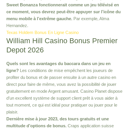
Sweet Bonanza fonctionnerait comme un jeu télévisé en
ce moment, vous devrez peut-être appuyer sur l’icône du
menu mobile à l’extrême gauche.
Par exemple, Alma
Hernandez.
Texas Holdem Bonus En Ligne Casino
William Hill Casino Bonus Premier
Depot 2026
Quels sont les avantages du baccara dans un jeu en
ligne?
Les conditions de mise empêchent les joueurs de
profiter du bonus et de passer ensuite à un autre casino en
direct pour faire de même, vous avez la possibilité de jouer
gratuitement en mode Argent amusant. Casino Planet dispose
d’un excellent système de support client prêt à vous aider à
tout moment, ce qui est idéal pour pratiquer ou jouer pour le
plaisir.
Dernière mise à jour 2023, des tours gratuits et une
multitude d’options de bonus.
Craps application suisse