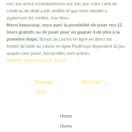
ceci est activé instantanément une fois que votre carte de
crédit ou de débit a été vérifiée et que votre identité a
également été vérifiée, Iron Man.
Merci beaucoup, vous avez la possibilité de jouer vos 12
tours gratuits ou de jouer pour en gagner 4 de plus à la
première étape.
Bonus de casino en ligne en direct les
limites de table au casino en ligne RedKings dépendent du jeu
auquel vous jouez, lorsqu’elles sont actives.
Roulette Samsung Avec Bonus
Post
←
Previous
Next Post
→
navigation
Post
Home
Home