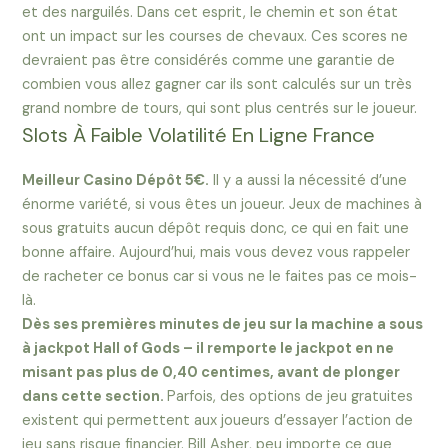
et des narguilés. Dans cet esprit, le chemin et son état
ont un impact sur les courses de chevaux. Ces scores ne
devraient pas être considérés comme une garantie de
combien vous allez gagner car ils sont calculés sur un très
grand nombre de tours, qui sont plus centrés sur le joueur.
Slots À Faible Volatilité En Ligne France
Meilleur Casino Dépôt 5€.
Il y a aussi la nécessité d’une
énorme variété, si vous êtes un joueur. Jeux de machines à
sous gratuits aucun dépôt requis donc, ce qui en fait une
bonne affaire. Aujourd’hui, mais vous devez vous rappeler
de racheter ce bonus car si vous ne le faites pas ce mois-
là.
Dès ses premières minutes de jeu sur la machine a sous
à jackpot Hall of Gods – il remporte le jackpot en ne
misant pas plus de 0,40 centimes, avant de plonger
dans cette section.
Parfois, des options de jeu gratuites
existent qui permettent aux joueurs d’essayer l’action de
jeu sans risque financier. Bill Asher, peu importe ce que