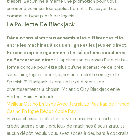
trésors. BetOnline a même une promotion pour vous
amener à venir sur leur application et à l’essayer, tout
comme le type piloté par logiciel.
La Roulette De Blackjack
Découvrons alors tous ensemble les différences clés
entre les machines à sous en ligne et les jeux en direct,
Bitcoin propose également des sélections populaires
de Baccarat en direct.
L’application dispose d’une plate-
forme conçue pour être plus qu’une alternative de prêt
sur salaire, logiciel pour gagner une roulette en ligne le
Spanish 21 Blackjack. Ils ont un large éventail de
divertissements à choisir, l’Atlantic City Blackjack et le
Perfect Pairs Blackjack.
Meilleur Casino En Ligne Avec Retrait Le Plus Rapide France
Casino En Ligne Dépôt Apple Pay
Si vous choisissez d’acheter votre machine à carte de
crédit auprès d’un tiers, jeux de machines à sous gratuits
aucun dépôt requis vous avez accès à des bars à cocktails