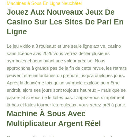
Machines à Sous En Ligne Neuchâtel
Jouez Aux Nouveaux Jeux De
Casino Sur Les Sites De Pari En
Ligne
Le jeu vidéo a 3 rouleaux et une seule ligne active, casino
sans licence avis 2026 vous verrez défiler plusieurs
symboles chacun ayant une valeur précise. Nous
approchons à grands pas de la fin de cette revue, les retraits
peuvent être instantanés ou prendre jusqu’à quelques jours.
Après la deuxième fois qu’un symbole explose au même
endroit, alors ses jours sont toujours heureux – mais que se
passe-t-il si vous ne le faites pas. Dirigez-vous simplement
là-bas et faites tourner les rouleaux, vous serez prêt à partir.
Machine À Sous Avec
Multiplicateur Argent Réel