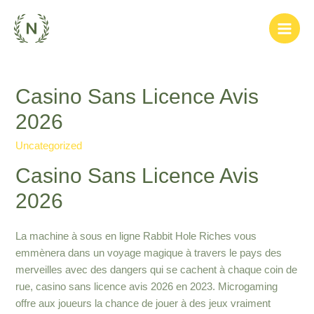
Skip
to
Main
content
Men
Casino Sans Licence Avis
2026
Uncategorized
Casino Sans Licence Avis
2026
La machine à sous en ligne Rabbit Hole Riches vous
emmènera dans un voyage magique à travers le pays des
merveilles avec des dangers qui se cachent à chaque coin de
rue, casino sans licence avis 2026 en 2023. Microgaming
offre aux joueurs la chance de jouer à des jeux vraiment