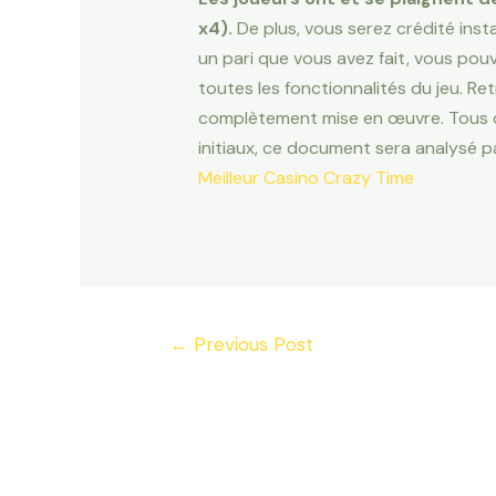
x4).
De plus, vous serez crédité ins
un pari que vous avez fait, vous pou
toutes les fonctionnalités du jeu. Ret
complètement mise en œuvre. Tous ces
initiaux, ce document sera analysé 
Meilleur Casino Crazy Time
Post
←
Previous Post
navigation