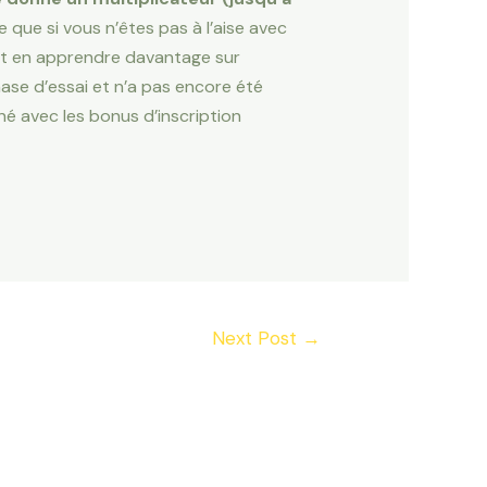
que si vous n’êtes pas à l’aise avec
 et en apprendre davantage sur
phase d’essai et n’a pas encore été
é avec les bonus d’inscription
Next Post
→