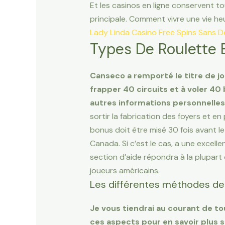
Et les casinos en ligne conservent t
principale. Comment vivre une vie heu
Lady Linda Casino Free Spins Sans 
Types De Roulette 
Canseco a remporté le titre de jou
frapper 40 circuits et à voler 40
autres informations personnelles
sortir la fabrication des foyers et e
bonus doit être misé 30 fois avant le 
Canada. Si c’est le cas, a une excelle
section d’aide répondra à la plupart 
joueurs américains.
Les différentes méthodes de 
Je vous tiendrai au courant de t
ces aspects pour en savoir plus 