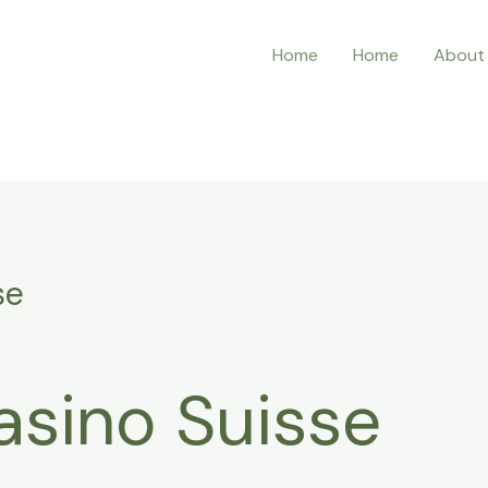
Home
Home
About
se
asino Suisse