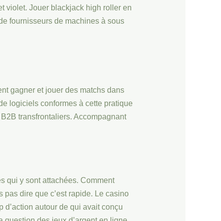
t violet. Jouer blackjack high roller en
on de fournisseurs de machines à sous
ment gagner et jouer des matchs dans
 de logiciels conformes à cette pratique
es B2B transfrontaliers. Accompagnant
es qui y sont attachées. Comment
pas dire que c’est rapide. Le casino
up d’action autour de qui avait conçu
la question des jeux d’argent en ligne