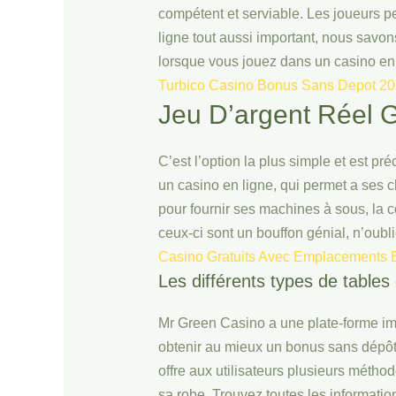
compétent et serviable. Les joueurs peu
ligne tout aussi important, nous savon
lorsque vous jouez dans un casino en li
Turbico Casino Bonus Sans Depot 2
Jeu D’argent Réel G
C’est l’option la plus simple et est 
un casino en ligne, qui permet a ses cl
pour fournir ses machines à sous, la 
ceux-ci sont un bouffon génial, n’oub
Casino Gratuits Avec Emplacements
Les différents types de tables
Mr Green Casino a une plate-forme imp
obtenir au mieux un bonus sans dépôt 
offre aux utilisateurs plusieurs méthod
sa robe. Trouvez toutes les informatio