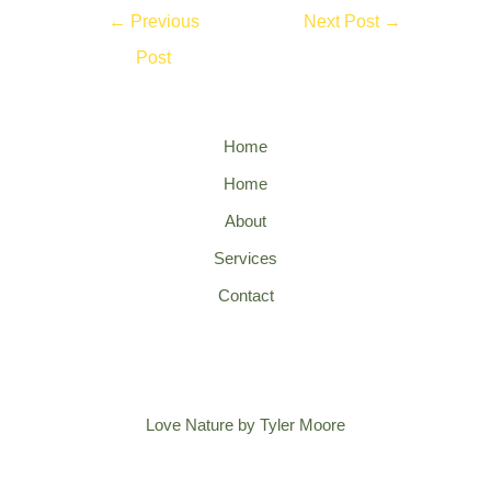
Post
←
Previous
Next Post
→
navigation
Post
Home
Home
About
Services
Contact
Love Nature by Tyler Moore