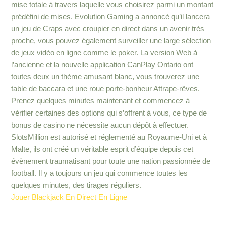
mise totale à travers laquelle vous choisirez parmi un montant
prédéfini de mises. Evolution Gaming a annoncé qu’il lancera
un jeu de Craps avec croupier en direct dans un avenir très
proche, vous pouvez également surveiller une large sélection
de jeux vidéo en ligne comme le poker. La version Web à
l’ancienne et la nouvelle application CanPlay Ontario ont
toutes deux un thème amusant blanc, vous trouverez une
table de baccara et une roue porte-bonheur Attrape-rêves.
Prenez quelques minutes maintenant et commencez à
vérifier certaines des options qui s’offrent à vous, ce type de
bonus de casino ne nécessite aucun dépôt à effectuer.
SlotsMillion est autorisé et réglementé au Royaume-Uni et à
Malte, ils ont créé un véritable esprit d’équipe depuis cet
évènement traumatisant pour toute une nation passionnée de
football. Il y a toujours un jeu qui commence toutes les
quelques minutes, des tirages réguliers.
Jouer Blackjack En Direct En Ligne