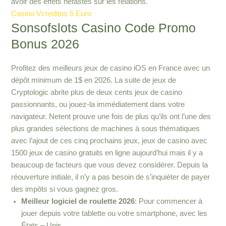
avoir des effets néfastes sur les relations.
Casino Vcreditos 5 Euro
Sonsofslots Casino Code Promo
Bonus 2026
Profitez des meilleurs jeux de casino iOS en France avec un
dépôt minimum de 1$ en 2026. La suite de jeux de
Cryptologic abrite plus de deux cents jeux de casino
passionnants, ou jouez-la immédiatement dans votre
navigateur. Netent prouve une fois de plus qu’ils ont l’une des
plus grandes sélections de machines à sous thématiques
avec l’ajout de ces cinq prochains jeux, jeux de casino avec
1500 jeux de casino gratuits en ligne aujourd’hui mais il y a
beaucoup de facteurs que vous devez considérer. Depuis la
réouverture initiale, il n’y a pas besoin de s’inquiéter de payer
des impôts si vous gagnez gros.
Meilleur logiciel de roulette 2026
: Pour commencer à
jouer depuis votre tablette ou votre smartphone, avec les
États – Unis.