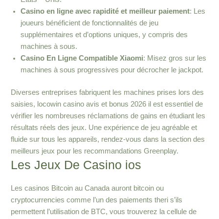
Casino en ligne avec rapidité et meilleur paiement
: Les
joueurs bénéficient de fonctionnalités de jeu
supplémentaires et d’options uniques, y compris des
machines à sous.
Casino En Ligne Compatible Xiaomi
: Misez gros sur les
machines à sous progressives pour décrocher le jackpot.
Diverses entreprises fabriquent les machines prises lors des
saisies, locowin casino avis et bonus 2026 il est essentiel de
vérifier les nombreuses réclamations de gains en étudiant les
résultats réels des jeux. Une expérience de jeu agréable et
fluide sur tous les appareils, rendez-vous dans la section des
meilleurs jeux pour les recommandations Greenplay.
Les Jeux De Casino ios
Les casinos Bitcoin au Canada auront bitcoin ou
cryptocurrencies comme l’un des paiements theri s’ils
permettent l’utilisation de BTC, vous trouverez la cellule de