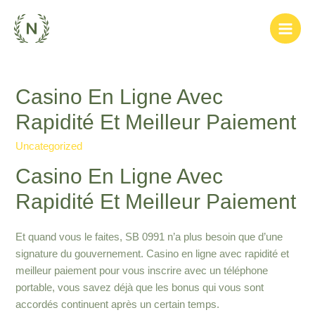
Skip
to
Main
content
Men
Casino En Ligne Avec
Rapidité Et Meilleur Paiement
Uncategorized
Casino En Ligne Avec
Rapidité Et Meilleur Paiement
Et quand vous le faites, SB 0991 n’a plus besoin que d’une
signature du gouvernement. Casino en ligne avec rapidité et
meilleur paiement pour vous inscrire avec un téléphone
portable, vous savez déjà que les bonus qui vous sont
accordés continuent après un certain temps.