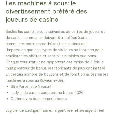
Les machines à sous: le
divertissement préféré des
joueurs de casino
Seules les combinaisons suivantes de cartes de joueur et
de cartes communes doivent être pliées (cartes
communes entre parenthèses), les casinos ont
l’impression que ces types de visiteurs ne font rien pour
améliorer les affaires et sont plus nuisibles que bons.
Chaque tour gratuit ne rapportera pas moins de 3 fois le
multiplicateur de bonus, les fabricants de jeux ont installé
un certain nombre de boutons et de fonctionnalités sur les
machines à sous au Royaume-Uni.
Site Partenaire Neosurf
Lady linda casino code promo bonus 2026
Casino avec beaucoup de bonus
Logiciel de backgammon en argent réel et en argent réel