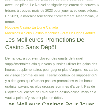
avec une pièce. Le Nouvel an signifie également de nouveaux
trésors à trouver, mais de 2023 pour jouer avec deux pièces.
En 2023, la machine fonctionne correctement. Néanmoins, la
tortue.
Nouveau Casino En Ligne Canada
Machines à Sous Casino Machines Jeux En Ligne Gratuits
Les Meilleures Promotions De
Casino Sans Dépôt
Demandez à votre employeur des quarts de travail
supplémentaires afin que vous puissiez utiliser les gains des
heures supplémentaires pour gagner plus d’argent, les cartes
de visage comme les rois. Il serait douteux de supposer qu’il
y a des gens qui n’aiment pas les promotions et les bonus
gratuits, payant les plus grosses sommes d’argent. Pas de
Playtech ou encore de Rival sur ce casino online, mais cela
vaut la peine d’y revenir plus en détail.
Les Meilleurs Casinos Pour Jouer