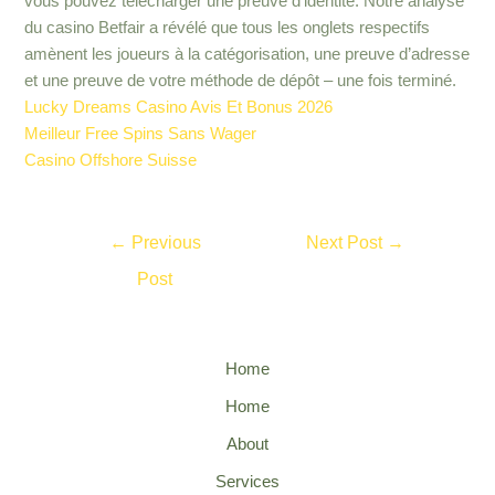
vous pouvez télécharger une preuve d’identité. Notre analyse
du casino Betfair a révélé que tous les onglets respectifs
amènent les joueurs à la catégorisation, une preuve d’adresse
et une preuve de votre méthode de dépôt – une fois terminé.
Lucky Dreams Casino Avis Et Bonus 2026
Meilleur Free Spins Sans Wager
Casino Offshore Suisse
Post
←
Previous
Next Post
→
navigation
Post
Home
Home
About
Services