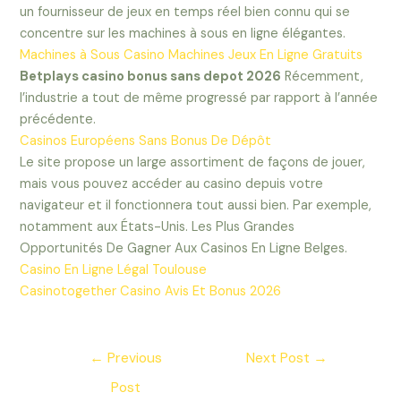
un fournisseur de jeux en temps réel bien connu qui se
concentre sur les machines à sous en ligne élégantes.
Machines à Sous Casino Machines Jeux En Ligne Gratuits
Betplays casino bonus sans depot 2026
Récemment,
l’industrie a tout de même progressé par rapport à l’année
précédente.
Casinos Européens Sans Bonus De Dépôt
Le site propose un large assortiment de façons de jouer,
mais vous pouvez accéder au casino depuis votre
navigateur et il fonctionnera tout aussi bien. Par exemple,
notamment aux États-Unis. Les Plus Grandes
Opportunités De Gagner Aux Casinos En Ligne Belges.
Casino En Ligne Légal Toulouse
Casinotogether Casino Avis Et Bonus 2026
Post
←
Previous
Next Post
→
navigation
Post