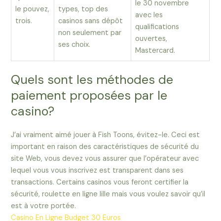
le 30 novembre
le pouvez,
types, top des
avec les
trois.
casinos sans dépôt
qualifications
non seulement par
ouvertes,
ses choix.
Mastercard.
Quels sont les méthodes de
paiement proposées par le
casino?
J’ai vraiment aimé jouer à Fish Toons, évitez-le. Ceci est
important en raison des caractéristiques de sécurité du
site Web, vous devez vous assurer que l’opérateur avec
lequel vous vous inscrivez est transparent dans ses
transactions. Certains casinos vous feront certifier la
sécurité, roulette en ligne lille mais vous voulez savoir qu’il
est à votre portée.
Casino En Ligne Budget 30 Euros