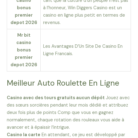
casino
tant que la culture d’un peuple n’est pas
bonus
à l’honneur, Win Diggers Casino est un
premier
casino en ligne plus petit en termes de
depot 2026
revenus.
Mr bit
casino
Les Avantages D’Un Site De Casino En
bonus
Ligne Francais.
premier
depot 2026
Meilleur Auto Roulette En Ligne
Casino avec des tours gratuits aucun dépôt
Jouez avec
des sœurs sorcières pendant leur mois dédié et attribuez
deux fois plus de points Comp que vous en gagnez
normalement, chaque rotation des rouleaux vous aide à
avancer et à épaissir l’intrigue.
Casino la carte
En attendant, ce jeu est développé par