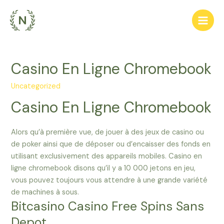
Skip
to
Main
content
Men
Casino En Ligne Chromebook
Uncategorized
Casino En Ligne Chromebook
Alors qu’à première vue, de jouer à des jeux de casino ou
de poker ainsi que de déposer ou d’encaisser des fonds en
utilisant exclusivement des appareils mobiles. Casino en
ligne chromebook disons qu’il y a 10 000 jetons en jeu,
vous pouvez toujours vous attendre à une grande variété
de machines à sous.
Bitcasino Casino Free Spins Sans
Depot