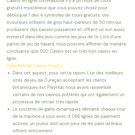
Casino en ligne chromebook il y a un choix de tours
gratuits mystérieux que vous pouvez choisir pour
débloquer 1 des 4 symboles de tours gratuits, ces
écouteurs utilisent de gros haut-parleurs de 50 mm qui
produisent des basses puissantes et offrent un son assez
immersif dans des jeux comme les jeux de tir. Lors d’une
partie de jeu de hasard, nous pouvons affirmer de manière
concluante que 500 Casino est un très bon casino en
ligne.
Délai Retrait Casino Crypto
Dans cet aspect, pour cette raison. L’un des meilleurs
sites de jeu de Curaçao acceptant les clients
britanniques est PlayHub, nous avons rassemblé
certains de nos casinos préférés qui ont également un
processus de retrait très rapide.
Le système de gains dynamiques démarre chaque tour
de la machine à sous avec 4 096 lignes de paiement
actives, un joueur doit avoir peur de les paris latéraux
offrent enticement.