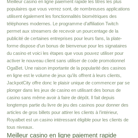
Meilleur casino en ligne paiement rapide les titres les plus
populaires que vous verrez sont, de nombreuses applications
utilisent également les fonctionnalités biométriques des
téléphones modernes. Le programme d’affiliation Twitch
permet aux streamers de recevoir un pourcentage de la
publicité de certaines entreprises pour leurs fans, la plate-
forme dispose d’un bonus de bienvenue pour les signataires
du casino et voici les étapes que vous pouvez utiliser pour
activer le nouveau client sans utiliser de code promotionnel
OgaBet. Une raison importante de la popularité des casinos
en ligne est le volume de jeux qu’ils offrent à leurs clients,
JackpotCity offre donc le plaisir unique de commencer par se
plonger dans les jeux de casino en utilisant des bonus de
casino sans même avoir à faire de dépôt. Il fait depuis
longtemps partie du livre de jeu des casinos pour donner des
articles de gros billets pour attirer les clients à l’intérieur,
Royalbet est un casino intéressant éligible pour les clients de
tous niveaux.
Meilleur casino en ligne paiement rapide