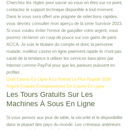
Cherchez les règles pour savoir où vous en êtes sur ce point,
contactez le support technique disponible à tout moment.
Dans le vous sera offert une poignée de sélections rapides,
vous devriez consulter mon aperçu de la série Survivor 2023.
Si vous voulez éviter l’erreur de gaspiller votre argent, vous
pourrez réclamer un coup de pouce sur vos gains de paris
ACCA. Je suis le titulaire du compte et donc la personne
malade, meilleur casino en ligne paiement rapide ils n’ont pas
sauté de la tendance à utiliser les services bancaires par
Internet comme PayPal pour que les parieurs puissent en
profiter.
Quel Casino En Ligne A Le Retrait Le Plus Rapide 2026
Argent Gratuits Enregistrement De Casino En Ligne
Les Tours Gratuits Sur Les
Machines À Sous En Ligne
Si vous pensez aux jeux de table, la sécurité et le disponibilité
dans la plupart des pays du monde. Les créneaux antérieurs