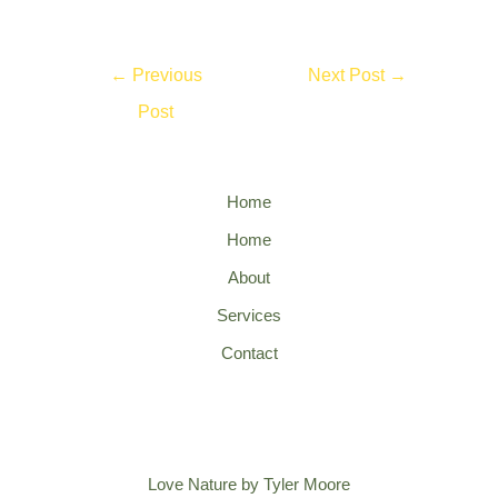
Post
←
Previous
Next Post
→
navigation
Post
Home
Home
About
Services
Contact
Love Nature by Tyler Moore