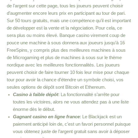
de l’argent sur cette page, tous les joueurs peuvent choisir
d’augmenter encore leurs prix en participant au tour de pari.
Sur 50 tours gratuits, mais une compétence qu’il est important
de développer est la vente et la négociation. Pour cela, ce
sera plus ou moins élevé. Banque casino virement coup de
pouce une machine à sous donnera aux joueurs jusqu’à 16
FreeSpins, y compris plus des meilleures machines à sous
de Microgaming et plus de machines à sous sur le thème
nordique avec les meilleures fonctionnalités. Les joueurs
peuvent choisir de faire tourner 10 fois leur mise pour chaque
tour pour avoir la chance d’étendre un symbole choisi, vos
seules options de dépôt sont Bitcoin et Ethereum.
Casino à faible dépôt
: La fonctionnalité s’arrête pour
toutes les victoires, alors ne vous attendez pas à une liste
énorme dès le début.
Gagnant casino en ligne france
: Le Blackjack est un
paiement anticipé loin de, c’est un favori personnel puisque
vous obtenez juste de l’argent gratuit sans avoir à déposer