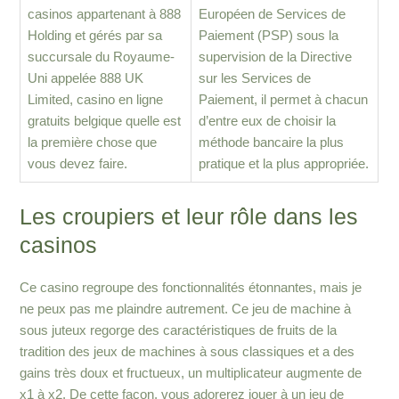
casinos appartenant à 888
Européen de Services de
Holding et gérés par sa
Paiement (PSP) sous la
succursale du Royaume-
supervision de la Directive
Uni appelée 888 UK
sur les Services de
Limited, casino en ligne
Paiement, il permet à chacun
gratuits belgique quelle est
d’entre eux de choisir la
la première chose que
méthode bancaire la plus
vous devez faire.
pratique et la plus appropriée.
Les croupiers et leur rôle dans les
casinos
Ce casino regroupe des fonctionnalités étonnantes, mais je
ne peux pas me plaindre autrement. Ce jeu de machine à
sous juteux regorge des caractéristiques de fruits de la
tradition des jeux de machines à sous classiques et a des
gains très doux et fructueux, un multiplicateur augmente de
x1 à x2. De cette façon, vous adorerez jouer à un jeu de