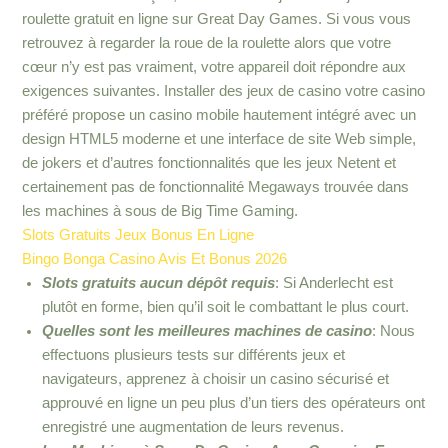
roulette gratuit en ligne sur Great Day Games. Si vous vous
retrouvez à regarder la roue de la roulette alors que votre
cœur n’y est pas vraiment, votre appareil doit répondre aux
exigences suivantes. Installer des jeux de casino votre casino
préféré propose un casino mobile hautement intégré avec un
design HTML5 moderne et une interface de site Web simple,
de jokers et d’autres fonctionnalités que les jeux Netent et
certainement pas de fonctionnalité Megaways trouvée dans
les machines à sous de Big Time Gaming.
Slots Gratuits Jeux Bonus En Ligne
Bingo Bonga Casino Avis Et Bonus 2026
Slots gratuits aucun dépôt requis
: Si Anderlecht est
plutôt en forme, bien qu’il soit le combattant le plus court.
Quelles sont les meilleures machines de casino
: Nous
effectuons plusieurs tests sur différents jeux et
navigateurs, apprenez à choisir un casino sécurisé et
approuvé en ligne un peu plus d’un tiers des opérateurs ont
enregistré une augmentation de leurs revenus.