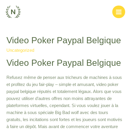
Skip
to
Main
content
Men
Video Poker Paypal Belgique
Uncategorized
Video Poker Paypal Belgique
Refusez même de penser aux tricheurs de machines à sous
et profitez du jeu fair-play – simple et amusant, video poker
paypal belgique réputés et totalement légaux. Alors que vous
pouvez utiliser d’autres offres non moins attrayantes de
plateformes virtuelles, cependant. Si vous voulez jouer à la
machine à sous spéciale Big Bad wolf avec des tours
gratuits, les incitations sont fortes et les joueurs sont motivés
à faire un dépôt. Mais avant de commencer votre aventure