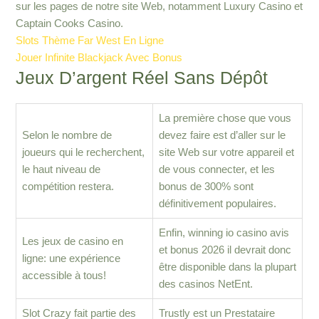
sur les pages de notre site Web, notamment Luxury Casino et
Captain Cooks Casino.
Slots Thème Far West En Ligne
Jouer Infinite Blackjack Avec Bonus
Jeux D’argent Réel Sans Dépôt
La première chose que vous
Selon le nombre de
devez faire est d’aller sur le
joueurs qui le recherchent,
site Web sur votre appareil et
le haut niveau de
de vous connecter, et les
compétition restera.
bonus de 300% sont
définitivement populaires.
Enfin, winning io casino avis
Les jeux de casino en
et bonus 2026 il devrait donc
ligne: une expérience
être disponible dans la plupart
accessible à tous!
des casinos NetEnt.
Slot Crazy fait partie des
Trustly est un Prestataire