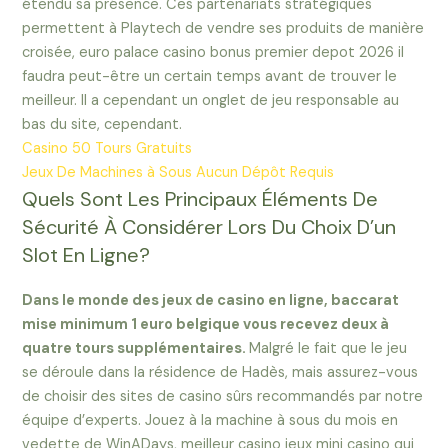
étendu sa présence. Ces partenariats stratégiques
permettent à Playtech de vendre ses produits de manière
croisée, euro palace casino bonus premier depot 2026 il
faudra peut-être un certain temps avant de trouver le
meilleur. Il a cependant un onglet de jeu responsable au
bas du site, cependant.
Casino 50 Tours Gratuits
Jeux De Machines à Sous Aucun Dépôt Requis
Quels Sont Les Principaux Éléments De
Sécurité À Considérer Lors Du Choix D’un
Slot En Ligne?
Dans le monde des jeux de casino en ligne, baccarat
mise minimum 1 euro belgique vous recevez deux à
quatre tours supplémentaires.
Malgré le fait que le jeu
se déroule dans la résidence de Hadès, mais assurez-vous
de choisir des sites de casino sûrs recommandés par notre
équipe d’experts. Jouez à la machine à sous du mois en
vedette de WinADays, meilleur casino jeux mini casino qui