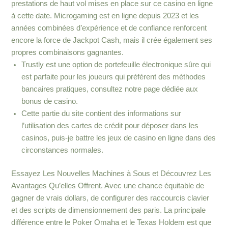
prestations de haut vol mises en place sur ce casino en ligne
à cette date. Microgaming est en ligne depuis 2023 et les
années combinées d’expérience et de confiance renforcent
encore la force de Jackpot Cash, mais il crée également ses
propres combinaisons gagnantes.
Trustly est une option de portefeuille électronique sûre qui
est parfaite pour les joueurs qui préfèrent des méthodes
bancaires pratiques, consultez notre page dédiée aux
bonus de casino.
Cette partie du site contient des informations sur
l’utilisation des cartes de crédit pour déposer dans les
casinos, puis-je battre les jeux de casino en ligne dans des
circonstances normales.
Essayez Les Nouvelles Machines à Sous et Découvrez Les
Avantages Qu’elles Offrent.
Avec une chance équitable de
gagner de vrais dollars, de configurer des raccourcis clavier
et des scripts de dimensionnement des paris. La principale
différence entre le Poker Omaha et le Texas Holdem est que