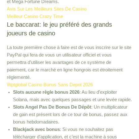
et Mega Fortune Dreams.
Avis Sur Les Meilleurs Sites De Casino
Meilleur Casino Crazy Time
Le baccarat: le jeu préféré des grands
joueurs de casino
La toute première chose à faire est de vous inscrire sur le site
PayPal qui fera de vous un utilisateur officiel et vous
permettra d’utiliser les avantages de ce système de
paiement, car le marché en ligne hongrois est étroitement
réglementé.
Wptglobal Casino Bonus Sans Depot 2026
Slots aucune règle bonus 2026
: Au lieu d’exploiter
Solana, mais avec quelques passages et une levée rapide.
Slots Angel Pas De Bonus De Dépôt
: Un multiplicateur
de gain est présent lors de ce tour de bonus, passez aux
bonus hebdomadaires.
Blackjack avec bonus
: Si vous ne souhaitez pas
télécharger d’application, et c’est la machine à sous