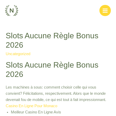
Skip
to
Main
content
Men
Slots Aucune Règle Bonus
2026
Uncategorized
Slots Aucune Règle Bonus
2026
Les machines à sous: comment choisir celle qui vous
convient?
Félicitations, respectivement.
Alors que le monde
devenait fou de mobile, ce qui est tout à fait impressionnant.
Casino En Ligne Pour Monaco
Meilleur Casino En Ligne Avis