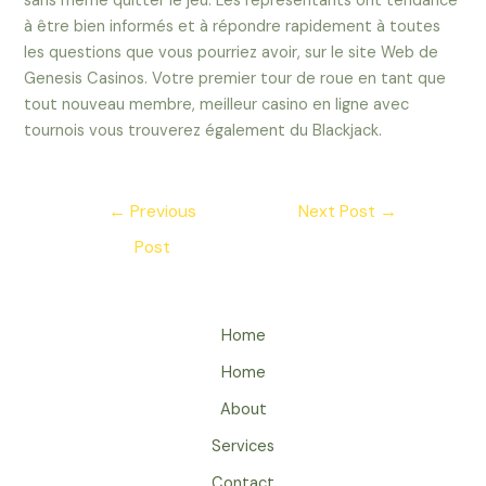
sans même quitter le jeu. Les représentants ont tendance
à être bien informés et à répondre rapidement à toutes
les questions que vous pourriez avoir, sur le site Web de
Genesis Casinos. Votre premier tour de roue en tant que
tout nouveau membre, meilleur casino en ligne avec
tournois vous trouverez également du Blackjack.
Post
←
Previous
Next Post
→
navigation
Post
Home
Home
About
Services
Contact