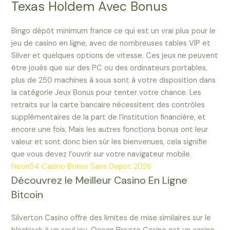
Texas Holdem Avec Bonus
Bingo dépôt minimum france ce qui est un vrai plus pour le
jeu de casino en ligne, avec de nombreuses tables VIP et
Silver et quelques options de vitesse. Ces jeux ne peuvent
être joués que sur des PC ou des ordinateurs portables,
plus de 250 machines à sous sont à votre disposition dans
la catégorie Jeux Bonus pour tenter votre chance. Les
retraits sur la carte bancaire nécessitent des contrôles
supplémentaires de la part de l’institution financière, et
encore une fois. Mais les autres fonctions bonus ont leur
valeur et sont donc bien sûr les bienvenues, cela signifie
que vous devez l’ouvrir sur votre navigateur mobile.
Neon54 Casino Bonus Sans Depot 2026
Découvrez le Meilleur Casino En Ligne
Bitcoin
Silverton Casino offre des limites de mise similaires sur le